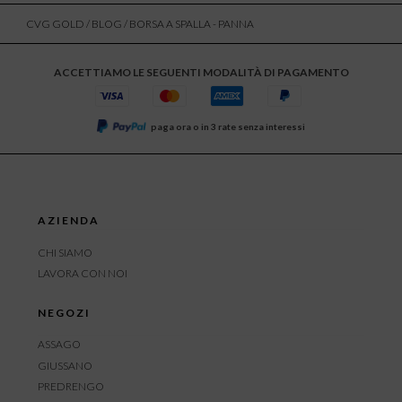
CVG GOLD
/
BLOG
/ BORSA A SPALLA - PANNA
ACCETTIAMO LE SEGUENTI MODALITÀ DI PAGAMENTO
paga ora o in 3 rate senza interessi
AZIENDA
CHI SIAMO
LAVORA CON NOI
NEGOZI
ASSAGO
GIUSSANO
PREDRENGO