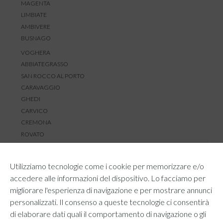
MAGENTA
LIMBIATE
AMBIVERE
BUSNAGO
VOGHERA
ABBIATEGRASSO
SAN ROCCO AL PORTO
CARAVAGGIO
GHEDI
CARVICO
CREMONA
ROVATO
SERVIZIO CLIENTI
Utilizziamo tecnologie come i cookie per memorizzare e/o
TEMPI E COSTI DI SPEDIZIONE
accedere alle informazioni del dispositivo. Lo facciamo per
METODI DI PAGAMENTO
migliorare l'esperienza di navigazione e per mostrare annunci
RESI E RIMBORSI
personalizzati. Il consenso a queste tecnologie ci consentirà
DIRITTO DI RECESSO
di elaborare dati quali il comportamento di navigazione o gli
REGOLAMENTO LOYALTY