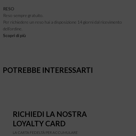
RESO
Reso sempre gratuito.
Per richiedere un reso hai a disposizione 14 giorni dal ricevimento
dell’ordine.
Scopri di più
POTREBBE INTERESSARTI
RICHIEDI LA NOSTRA
LOYALTY CARD
LA CARTA FEDELTÀ PER ACCUMULARE