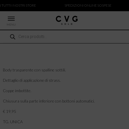
 TUTTI I NOSTRI STORE
SPEDIZIONI ONLINE SOSPESE
MENU
Ricerca
 NUOVI ARRIVI
prodotti
CCHE
TALONI
LIETTE
LIONI
Body trasparente con spalline sottili.
ICIE
Dettaglio di applicazione di strass.
Coppe imbottite.
Chiusura sulla parte inferiore con bottoni automatici.
€ 19,95
TG. UNICA