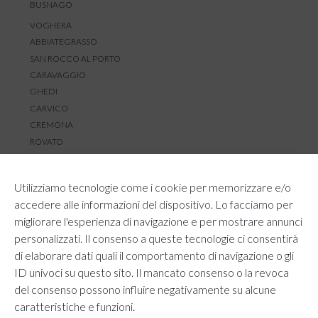
BUSNAGO
VOGHERA
ABBIATEGRASSO
SAN ROCCO AL PORTO
CARAVAGGIO
GHEDI
CARVICO
CREMONA
ROVATO
SERVIZIO CLIENTI
Utilizziamo tecnologie come i cookie per memorizzare e/o
TEMPI E COSTI DI SPEDIZIONE
accedere alle informazioni del dispositivo. Lo facciamo per
METODI DI PAGAMENTO
migliorare l'esperienza di navigazione e per mostrare annunci
RESI E RIMBORSI
personalizzati. Il consenso a queste tecnologie ci consentirà
DIRITTO DI RECESSO
di elaborare dati quali il comportamento di navigazione o gli
REGOLAMENTO LOYALTY
ID univoci su questo sito. Il mancato consenso o la revoca
CONTATTACI
del consenso possono influire negativamente su alcune
caratteristiche e funzioni.