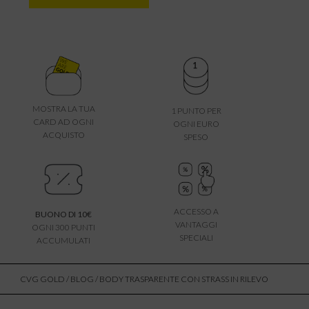
MOSTRA LA TUA
1 PUNTO PER
CARD AD OGNI
OGNI EURO
ACQUISTO
SPESO
ACCESSO A
BUONO DI 10€
VANTAGGI
OGNI 300 PUNTI
SPECIALI
ACCUMULATI
CVG GOLD
/
BLOG
/ BODY TRASPARENTE CON STRASS IN RILEVO