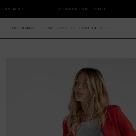
TRI STORE
SPEDIZIONI ONLINE SOSPESE
SALDI 
NUOVI ARRIVI
DONNA
UOMO
GIFTCARD
GET INSPIRED
 NUOVI ARRIVI
CCHE
TALONI
LIETTE
LIONI
ICIE