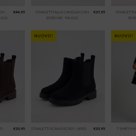
CON
€
44,95
STIVALETTI ALLA CAVIGLIA CON
€
37,95
STIVALETTI
ANGO
BORCHIE - FANGO
BOR
NUOVO!
NUOVO!
I -
€
35,95
STIVALETTI SCAMOSCIATI - NERO
€
35,95
T-SHIRT IN