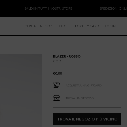
SALDI IN TUTTI I NOSTRI STORE
SPEDIZIONI ONLINE SOS
CERCA
NEGOZI
INFO
LOYALTY CARD
LOGIN
CHI SIAMO
LAVORA CON NOI
BLAZER - ROSSO
RESI E RIMBORSI
COD:
€
0,00
ACQUISTA UNA GIFTCARD
TROVA UN NEGOZIO
TROVA IL NEGOZIO PIÙ VICINO