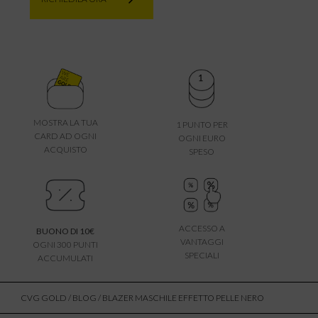
MOSTRA LA TUA
1 PUNTO PER
CARD AD OGNI
OGNI EURO
ACQUISTO
SPESO
ACCESSO A
BUONO DI 10€
VANTAGGI
OGNI 300 PUNTI
SPECIALI
ACCUMULATI
CVG GOLD
/
BLOG
/ BLAZER MASCHILE EFFETTO PELLE NERO