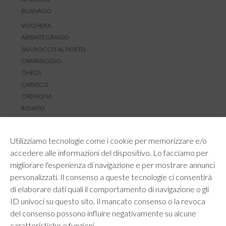
BUSNAGO
VOGHERA
ABBIATEGRASSO
SAN ROCCO AL PORTO
CARAVAGGIO
GHEDI
CARVICO
CREMONA
ROVATO
SERVIZIO CLIENTI
Utilizziamo tecnologie come i cookie per memorizzare e/o
TEMPI E COSTI DI SPEDIZIONE
accedere alle informazioni del dispositivo. Lo facciamo per
METODI DI PAGAMENTO
migliorare l'esperienza di navigazione e per mostrare annunci
RESI E RIMBORSI
personalizzati. Il consenso a queste tecnologie ci consentirà
DIRITTO DI RECESSO
di elaborare dati quali il comportamento di navigazione o gli
REGOLAMENTO LOYALTY
ID univoci su questo sito. Il mancato consenso o la revoca
CONTATTACI
del consenso possono influire negativamente su alcune
caratteristiche e funzioni.