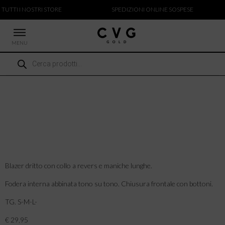
 TUTTI I NOSTRI STORE
SPEDIZIONI ONLINE SOSPESE
MENU
Ricerca
 NUOVI ARRIVI
prodotti
CCHE
TALONI
LIETTE
LIONI
ICIE
Blazer dritto con collo a revers e maniche lunghe.
Fodera interna abbinata tono su tono. Chiusura frontale con bottoni.
TG. S-M-L-
€ 29,95