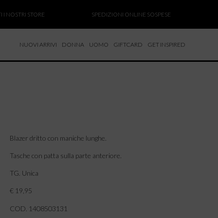
NOSTRI STORE
SPEDIZIONI ONLINE SOSPESE
SAL
NUOVI ARRIVI
DONNA
UOMO
GIFTCARD
GET INSPIRED
 NUOVI ARRIVI
CCHE
TALONI
LIETTE
LIONI
ICIE
Blazer dritto con maniche lunghe.
Tasche con patta sulla parte anteriore.
TG. Unica
€ 19,95
COD. 1408503131