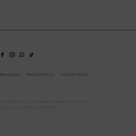
REA LEGALE
PRIVACY POLICY
COOKIE POLICY
NI GRUPPO S.R.L - Viale Angelo Filippetti 24, 20122 Milano.
ll right reserved P.IVA 10405840967