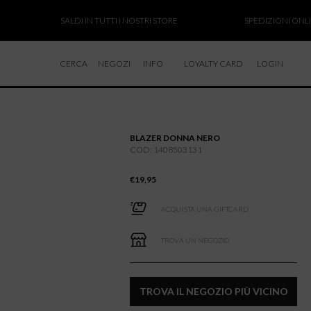
SALDI IN TUTTI I NOSTRI STORE
SPEDIZIONI ONLINE 
CERCA
NEGOZI
INFO
LOYALTY CARD
LOGIN
CHI SIAMO
LAVORA CON NOI
BLAZER DONNA NERO
RESI E RIMBORSI
COD: 1408503131
€
19,95
ACQUISTA UNA GIFTCARD
TROVA UN NEGOZIO
TROVA IL NEGOZIO PIÙ VICINO