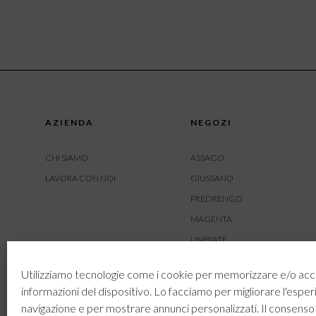
AZIENDA
NEGOZI
CHI SIAMO
ASSAGO
LAVORA CON NOI
GIUSSANO
PREDRENGO
MAGENTA
LIMBIATE
AMBIVERE
Utilizziamo tecnologie come i cookie per memorizzare e/o acc
BUSNAGO
informazioni del dispositivo. Lo facciamo per migliorare l'esper
navigazione e per mostrare annunci personalizzati. Il consenso