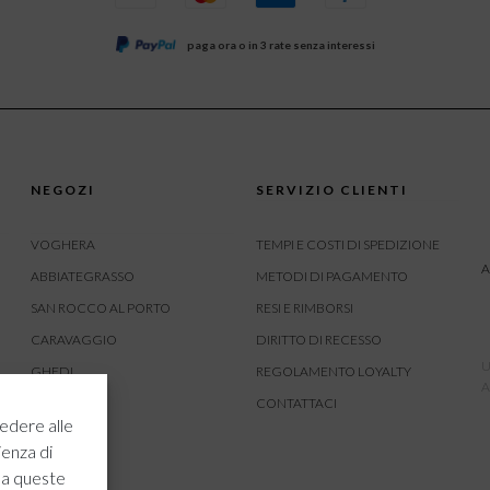
paga ora o in 3 rate senza interessi
NEGOZI
SERVIZIO CLIENTI
VOGHERA
TEMPI E COSTI DI SPEDIZIONE
A
ABBIATEGRASSO
METODI DI PAGAMENTO
SAN ROCCO AL PORTO
RESI E RIMBORSI
CARAVAGGIO
DIRITTO DI RECESSO
U
GHEDI
REGOLAMENTO LOYALTY
A
CARVICO
CONTATTACI
edere alle
CREMONA
ienza di
ROVATO
 a queste