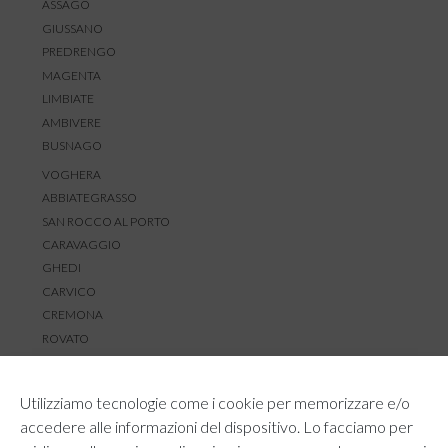
ASSAGO
GIUSSANO
PREDRENGO
MAGENTA
LIMBIATE
AMBIVERE
BUSNAGO
VOGHERA
ABBIATEGRASSO
SAN ROCCO AL PORTO
CARAVAGGIO
GHEDI
CARVICO
CREMONA
ROVATO
SERVIZIO CLIENTI
Utilizziamo tecnologie come i cookie per memorizzare e/o
TEMPI E COSTI DI SPEDIZIONE
accedere alle informazioni del dispositivo. Lo facciamo per
METODI DI PAGAMENTO