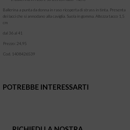
Ballerina a punta da donna in raso ricoperta di strass in tinta. Presenta
dei lacci che si annodano alla caviglia. Suola in gomma. Altezza tacco 1,5
cm
dal 36 al 41
Prezzo: 24,95
Cod. 1408426539
POTREBBE INTERESSARTI
RICHIEDI LA NOSTRA