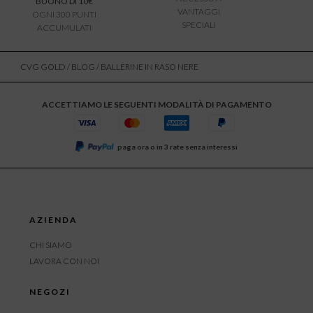
BUONO DI 10€
VANTAGGI
OGNI 300 PUNTI
SPECIALI
ACCUMULATI
CVG GOLD
/
BLOG
/ BALLERINE IN RASO NERE
ACCETTIAMO LE SEGUENTI MODALITÀ DI PAGAMENTO
paga ora o in 3 rate senza interessi
AZIENDA
CHI SIAMO
LAVORA CON NOI
NEGOZI