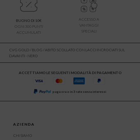
ACCESSO A
BUONO DI 10€
VANTAGGI
OGNI 300 PUNTI
SPECIALI
ACCUMULATI
CVG GOLD
/
BLOG
/ ABITO SCOLLATO CON LACCI INCROCIATI SUL
DAVANTI - NERO
ACCETTIAMO LE SEGUENTI MODALITÀ DI PAGAMENTO
paga ora o in 3 rate senza interessi
AZIENDA
CHI SIAMO