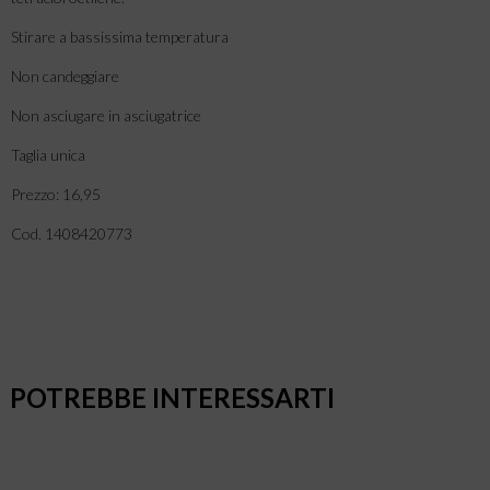
Stirare a bassissima temperatura
Non candeggiare
Non asciugare in asciugatrice
Taglia unica
Prezzo: 16,95
Cod. 1408420773
POTREBBE INTERESSARTI