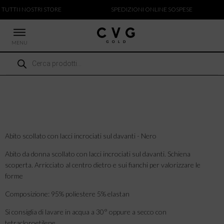
 TUTTI I NOSTRI STORE
SPEDIZIONI ONLINE SOSPESE
MENU
Ricerca
 NUOVI ARRIVI
prodotti
CCHE
TALONI
LIETTE
LIONI
ICIE
Abito scollato con lacci incrociati sul davanti - Nero
Abito da donna scollato con lacci incrociati sul davanti. Schiena
scoperta. Arricciato al centro dietro e sui fianchi per valorizzare le
forme
Composizione: 95% poliestere 5% elastan
Si consiglia di lavare in acqua a 30° oppure a secco con
tetracloroetilene.