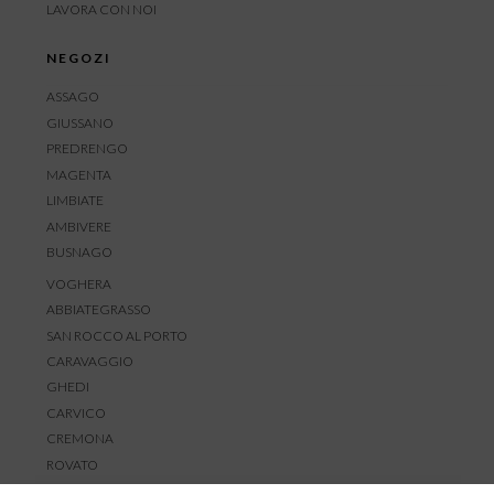
LAVORA CON NOI
NEGOZI
ASSAGO
GIUSSANO
PREDRENGO
MAGENTA
LIMBIATE
AMBIVERE
BUSNAGO
VOGHERA
ABBIATEGRASSO
SAN ROCCO AL PORTO
CARAVAGGIO
GHEDI
CARVICO
CREMONA
ROVATO