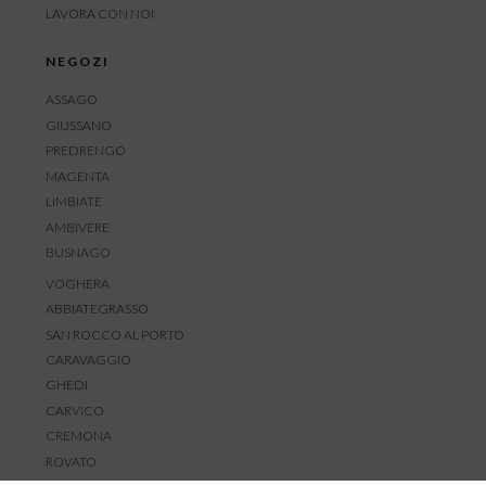
LAVORA CON NOI
NEGOZI
ASSAGO
GIUSSANO
PREDRENGO
MAGENTA
LIMBIATE
AMBIVERE
BUSNAGO
VOGHERA
ABBIATEGRASSO
SAN ROCCO AL PORTO
CARAVAGGIO
GHEDI
CARVICO
CREMONA
ROVATO