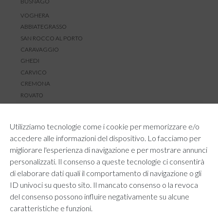
BUSNAGO
VOGHERA
ABBIATEGRASSO
SAN ROCCO AL PORTO
CARAVAGGIO
GHEDI
CARVICO
CREMONA
ROVATO
SERVIZIO CLIENTI
Utilizziamo tecnologie come i cookie per memorizzare e/o
TEMPI E COSTI DI SPEDIZIONE
accedere alle informazioni del dispositivo. Lo facciamo per
METODI DI PAGAMENTO
migliorare l'esperienza di navigazione e per mostrare annunci
RESI E RIMBORSI
personalizzati. Il consenso a queste tecnologie ci consentirà
DIRITTO DI RECESSO
di elaborare dati quali il comportamento di navigazione o gli
REGOLAMENTO LOYALTY
ID univoci su questo sito. Il mancato consenso o la revoca
CONTATTACI
del consenso possono influire negativamente su alcune
caratteristiche e funzioni.