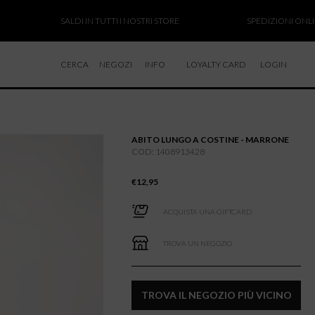
SALDI IN TUTTI I NOSTRI STORE
SPEDIZIONI ONLINE SO
CERCA
NEGOZI
INFO
LOYALTY CARD
LOGIN
CHI SIAMO
LAVORA CON NOI
ABITO LUNGO A COSTINE - MARRONE
RESI E RIMBORSI
COD: 1408913428
€
12,95
ACQUISTA UNA GIFTCARD
TROVA UN NEGOZIO
TROVA IL NEGOZIO PIÙ VICINO