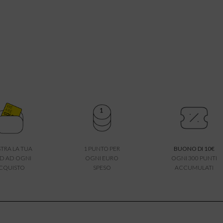
TRA LA TUA
1 PUNTO PER
BUONO DI 10€
D AD OGNI
OGNI EURO
OGNI 300 PUNTI
CQUISTO
SPESO
ACCUMULATI