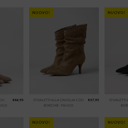
NUOVO!
NUOVO!
CON
€
44,95
STIVALETTI ALLA CAVIGLIA CON
€
37,95
STIVALETTI
ANGO
BORCHIE - FANGO
BOR
NUOVO!
NUOVO!