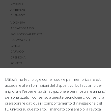
LIMBIATE
AMBIVERE
BUSNAGO
VOGHERA
ABBIATEGRASSO
SAN ROCCO AL PORTO
CARAVAGGIO
GHEDI
CARVICO
CREMONA
ROVATO
SERVIZIO CLIENTI
Utilizziamo tecnologie come i cookie per memorizzare e/o
TEMPI E COSTI DI SPEDIZIONE
accedere alle informazioni del dispositivo. Lo facciamo per
METODI DI PAGAMENTO
migliorare l'esperienza di navigazione e per mostrare annunci
RESI E RIMBORSI
personalizzati. Il consenso a queste tecnologie ci consentirà
DIRITTO DI RECESSO
di elaborare dati quali il comportamento di navigazione o gli
REGOLAMENTO LOYALTY
ID univoci su questo sito. Il mancato consenso o la revoca