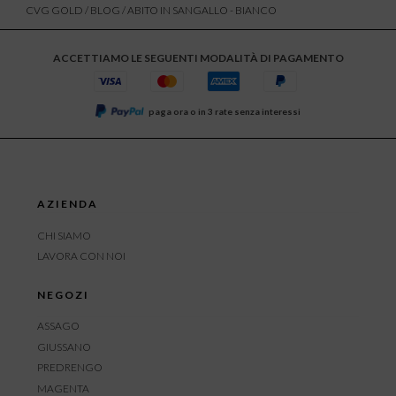
CVG GOLD
/
BLOG
/ ABITO IN SANGALLO - BIANCO
ACCETTIAMO LE SEGUENTI MODALITÀ DI PAGAMENTO
paga ora o in 3 rate senza interessi
AZIENDA
CHI SIAMO
LAVORA CON NOI
NEGOZI
ASSAGO
GIUSSANO
PREDRENGO
MAGENTA