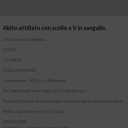
Abito attillato con scollo a V in sangallo.
Orlo con volant abbinato.
€ 22,95
TG.UNICA
COD.1409100865
Composizione: 90% Lycra 5% elastan
Per vedere tutti i nostri abiti CVG Gold clicca qui
Ricordati di seguire le nostre pagine social instagram, facebook e tiktok
Politica: Spedizione e resi CVG Gold
SPEDIZIONE
Spedizione a casa gratuita sopra a 49 €