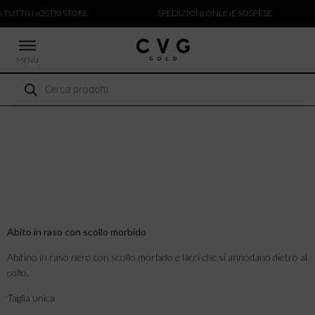
 TUTTI I NOSTRI STORE
SPEDIZIONI ONLINE SOSPESE
MENU
Ricerca
 NUOVI ARRIVI
prodotti
CCHE
TALONI
LIETTE
LIONI
ICIE
Abito in raso con scollo morbido
Abitino in raso nero con scollo morbido e lacci che si annodano dietro al
collo.
Taglia unica