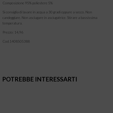
Composizione 95% poliestere 5%
Si consiglia di lavare in acqua a 30 gradi oppure a secco. Non
candeggiare. Non asciugare in asciugatrice. Stirare a bassissima
temperatura.
Prezzo: 14,96
Cod.1408505388
POTREBBE INTERESSARTI