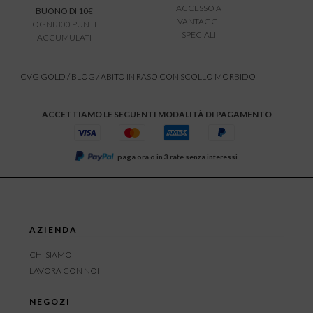
ACCESSO A
BUONO DI 10€
VANTAGGI
OGNI 300 PUNTI
SPECIALI
ACCUMULATI
CVG GOLD
/
BLOG
/ ABITO IN RASO CON SCOLLO MORBIDO
ACCETTIAMO LE SEGUENTI MODALITÀ DI PAGAMENTO
paga ora o in 3 rate senza interessi
AZIENDA
CHI SIAMO
LAVORA CON NOI
NEGOZI