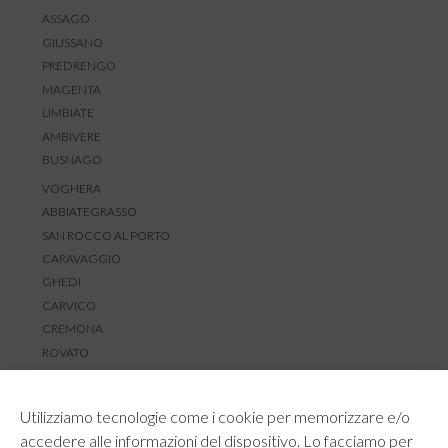
ASSAGO
GIUSSANO
PREDRENGO
MAGENTA
LIMBIATE
AMBIVERE
BUSNAGO
VOGHERA
ABBIATEGRASSO
SAN ROCCO AL PORTO
CARAVAGGIO
GHEDI
CARVICO
CREMONA
ROVATO
SERVIZIO CLIENTI
Utilizziamo tecnologie come i cookie per memorizzare e/o
TEMPI E COSTI DI SPEDIZIONE
accedere alle informazioni del dispositivo. Lo facciamo per