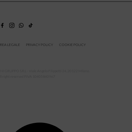
REA LEGALE
PRIVACY POLICY
COOKIE POLICY
NI GRUPPO S.R.L - Viale Angelo Filippetti 24, 20122 Milano.
ll right reserved P.IVA 10405840967