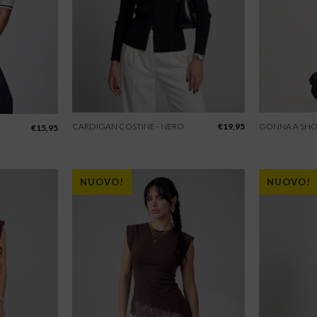
CARDIGAN COSTINE - NERO
€
19,95
GONNA A SHO
€
15,95
NUOVO!
NUOVO!