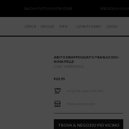
SALDI IN TUTTI I NOSTRI STORE
SPEDIZIONI ONLINE S
CERCA
NEGOZI
INFO
LOYALTY CARD
LOGIN
CHI SIAMO
LAVORA CON NOI
ABITO DRAPPEGGIATO TRASLUCIDO -
RESI E RIMBORSI
ROSA PELLE
COD: 1408505661
€
22,95
ACQUISTA UNA GIFTCARD
TROVA UN NEGOZIO
TROVA IL NEGOZIO PIÙ VICINO