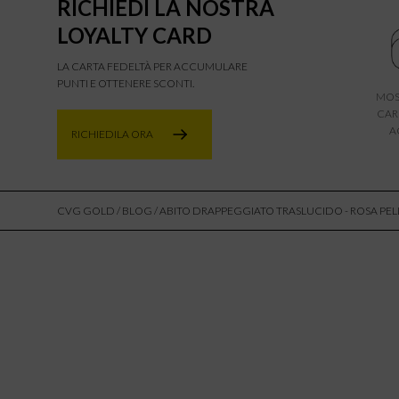
RICHIEDI LA NOSTRA
LOYALTY CARD
LA CARTA FEDELTÀ PER ACCUMULARE
PUNTI E OTTENERE SCONTI.
MOS
CAR
A
RICHIEDILA ORA
CVG GOLD
/
BLOG
/ ABITO DRAPPEGGIATO TRASLUCIDO - ROSA PEL