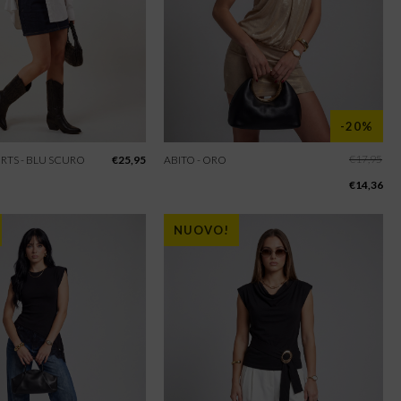
-20%
€
17,95
RTS - BLU SCURO
€
25,95
ABITO - ORO
€
14,36
NUOVO!