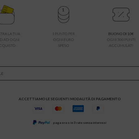
TRA LA TUA
1 PUNTO PER
BUONO DI 10€
D AD OGNI
OGNI EURO
OGNI 300 PUNTI
CQUISTO
SPESO
ACCUMULATI
LE
ACCETTIAMO LE SEGUENTI MODALITÀ DI PAGAMENTO
paga ora o in 3 rate senza interessi