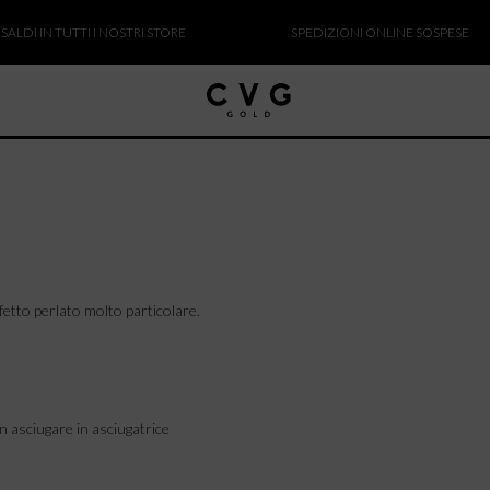
I IN TUTTI I NOSTRI STORE
SPEDIZIONI ONLINE SOSPESE
ffetto perlato molto particolare.
n asciugare in asciugatrice