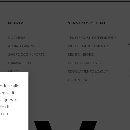
NEGOZI
SERVIZIO CLIENTI
VOGHERA
TEMPI E COSTI DI SPEDIZIONE
A
ABBIATEGRASSO
METODI DI PAGAMENTO
SAN ROCCO AL PORTO
RESI E RIMBORSI
CARAVAGGIO
DIRITTO DI RECESSO
U
GHEDI
REGOLAMENTO LOYALTY
A
CARVICO
CONTATTACI
edere alle
CREMONA
ienza di
ROVATO
 a queste
to di
 o la
e