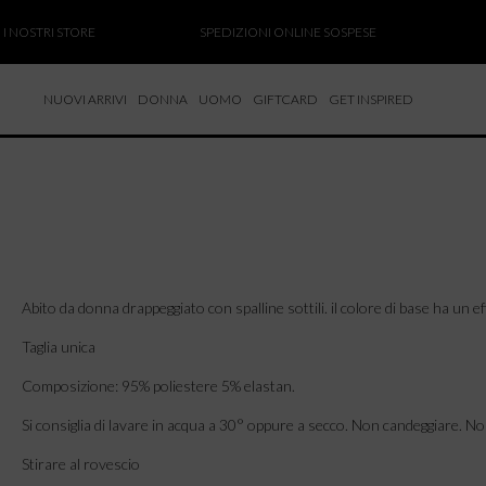
OSTRI STORE
SPEDIZIONI ONLINE SOSPESE
SALD
NUOVI ARRIVI
DONNA
UOMO
GIFTCARD
GET INSPIRED
 NUOVI ARRIVI
CCHE
TALONI
LIETTE
LIONI
ICIE
Abito da donna drappeggiato con spalline sottili. il colore di base ha un e
Taglia unica
Composizione: 95% poliestere 5% elastan.
Si consiglia di lavare in acqua a 30° oppure a secco. Non candeggiare. No
Stirare al rovescio