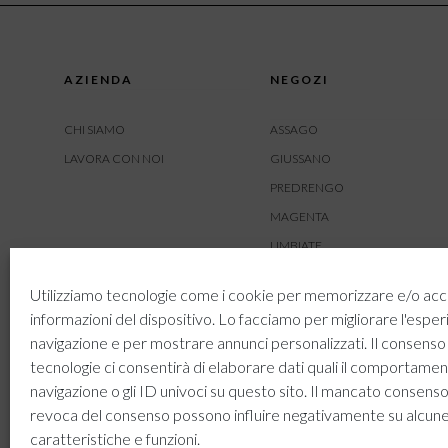
AZIENDA
NEGOZI
CHI SIAMO
ASSAGO
LAVORA CON NOI
GIUSSANO
PREDRENGO
MAGENTA
LIMBIATE
AMBIVERE
Utilizziamo tecnologie come i cookie per memorizzare e/o acc
BUSNAGO
informazioni del dispositivo. Lo facciamo per migliorare l'esper
navigazione e per mostrare annunci personalizzati. Il consenso
tecnologie ci consentirà di elaborare dati quali il comportamen
navigazione o gli ID univoci su questo sito. Il mancato consenso
revoca del consenso possono influire negativamente su alcun
caratteristiche e funzioni.