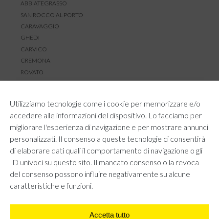
ABBIATEGRASSO
SAN ROCCO AL PORTO
CARAVAGGIO
GHEDI
CARVICO
CREMONA
ROVATO
SERVIZIO CLIENTI
Utilizziamo tecnologie come i cookie per memorizzare e/o
TEMPI E COSTI DI SPEDIZIONE
accedere alle informazioni del dispositivo. Lo facciamo per
METODI DI PAGAMENTO
migliorare l'esperienza di navigazione e per mostrare annunci
RESI E RIMBORSI
personalizzati. Il consenso a queste tecnologie ci consentirà
DIRITTO DI RECESSO
di elaborare dati quali il comportamento di navigazione o gli
REGOLAMENTO LOYALTY
ID univoci su questo sito. Il mancato consenso o la revoca
CONTATTACI
del consenso possono influire negativamente su alcune
caratteristiche e funzioni.
Accetta tutto
AREA LEGALE
PRIVACY POLICY
COOKIE POLICY