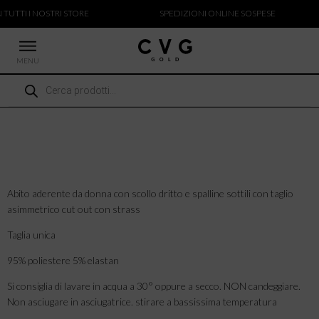
 TUTTI I NOSTRI STORE
SPEDIZIONI ONLINE SOSPESE
MENU
Ricerca
 NUOVI ARRIVI
prodotti
CCHE
TALONI
LIETTE
LIONI
ICIE
Abito aderente da donna con scollo dritto e spalline sottili con taglio
asimmetrico cut out con strass
Taglia unica
95% poliestere 5% elastan
Si consiglia di lavare in acqua a 30° oppure a secco. NON candeggiare.
Non asciugare in asciugatrice. stirare a bassissima temperatura