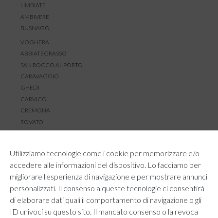
LIMBIATE
AMBIVERE
BUSNAGO
VOGHERA
ABBIATEGRASSO
SAN ROCCO AL PORTO
CARAVAGGIO
GHEDI
CARVICO
CREMONA
ROVATO
SERVIZIO CLIENTI
Utilizziamo tecnologie come i cookie per memorizzare e/o
TEMPI E COSTI DI SPEDIZIONE
accedere alle informazioni del dispositivo. Lo facciamo per
METODI DI PAGAMENTO
migliorare l'esperienza di navigazione e per mostrare annunci
RESI E RIMBORSI
personalizzati. Il consenso a queste tecnologie ci consentirà
DIRITTO DI RECESSO
di elaborare dati quali il comportamento di navigazione o gli
REGOLAMENTO LOYALTY
ID univoci su questo sito. Il mancato consenso o la revoca
CONTATTACI