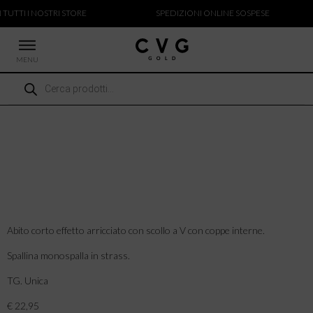
 TUTTI I NOSTRI STORE
SPEDIZIONI ONLINE SOSPESE
MENU
Ricerca
 NUOVI ARRIVI
prodotti
CCHE
TALONI
LIETTE
LIONI
ICIE
Abito corto effetto arricciato con scollo a V con coppe interne.
Spallina monospalla in strass.
TG. Unica
€ 22,95