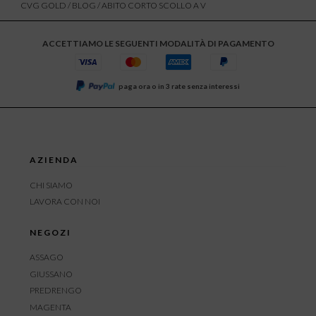
CVG GOLD
/
BLOG
/ ABITO CORTO SCOLLO A V
ACCETTIAMO LE SEGUENTI MODALITÀ DI PAGAMENTO
paga ora o in 3 rate senza interessi
AZIENDA
CHI SIAMO
LAVORA CON NOI
NEGOZI
ASSAGO
GIUSSANO
PREDRENGO
MAGENTA