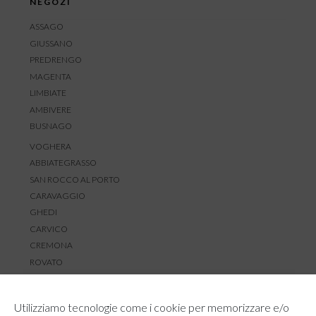
NEGOZI
ASSAGO
GIUSSANO
PREDRENGO
MAGENTA
LIMBIATE
AMBIVERE
BUSNAGO
VOGHERA
ABBIATEGRASSO
SAN ROCCO AL PORTO
CARAVAGGIO
GHEDI
CARVICO
CREMONA
ROVATO
SERVIZIO CLIENTI
Utilizziamo tecnologie come i cookie per memorizzare e/o