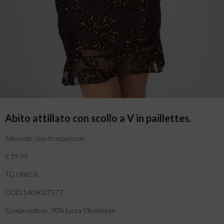
Abito attillato con scollo a V in paillettes.
Aderente, con trasparenze.
€ 19,95
TG.UNICA
COD.1409007577
Composizione: 90% Lycra 5% elastan