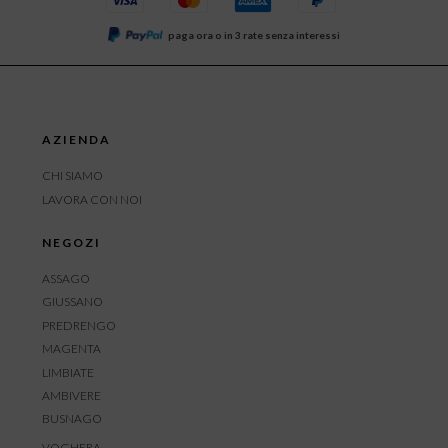
paga ora o in 3 rate senza interessi
AZIENDA
CHI SIAMO
LAVORA CON NOI
NEGOZI
ASSAGO
GIUSSANO
PREDRENGO
MAGENTA
LIMBIATE
AMBIVERE
BUSNAGO
VOGHERA