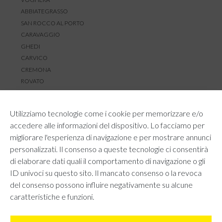
ABBIATEGRASSO
SAN ROCCO AL PORTO
CARAVAGGIO
GHEDI
CARVICO
CREMONA
ROVATO
SERVIZIO CLIENTI
Utilizziamo tecnologie come i cookie per memorizzare e/o
TEMPI E COSTI DI SPEDIZIONE
accedere alle informazioni del dispositivo. Lo facciamo per
METODI DI PAGAMENTO
migliorare l'esperienza di navigazione e per mostrare annunci
RESI E RIMBORSI
personalizzati. Il consenso a queste tecnologie ci consentirà
DIRITTO DI RECESSO
di elaborare dati quali il comportamento di navigazione o gli
REGOLAMENTO LOYALTY
ID univoci su questo sito. Il mancato consenso o la revoca
CONTATTACI
del consenso possono influire negativamente su alcune
caratteristiche e funzioni.