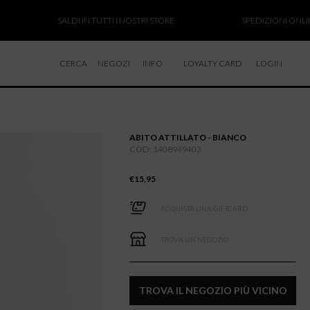
SALDI IN TUTTI I NOSTRI STORE
SPEDIZIONI ONLINE SO
CERCA
NEGOZI
INFO
LOYALTY CARD
LOGIN
CHI SIAMO
LAVORA CON NOI
ABITO ATTILLATO - BIANCO
RESI E RIMBORSI
COD: 1408949403
€
15,95
ACQUISTA UNA GIFTCARD
TROVA UN NEGOZIO
TROVA IL NEGOZIO PIÙ VICINO