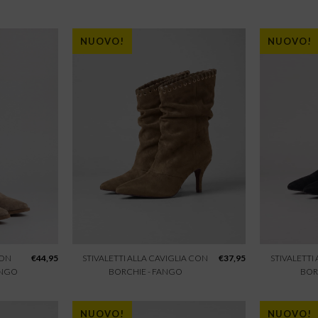
NUOVO!
NUOVO!
CON
€
44,95
STIVALETTI ALLA CAVIGLIA CON
€
37,95
STIVALETTI
ANGO
BORCHIE - FANGO
BOR
NUOVO!
NUOVO!