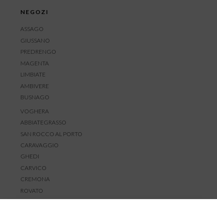
NEGOZI
ASSAGO
GIUSSANO
PREDRENGO
MAGENTA
LIMBIATE
AMBIVERE
BUSNAGO
VOGHERA
ABBIATEGRASSO
SAN ROCCO AL PORTO
CARAVAGGIO
GHEDI
CARVICO
CREMONA
ROVATO
SERVIZIO CLIENTI