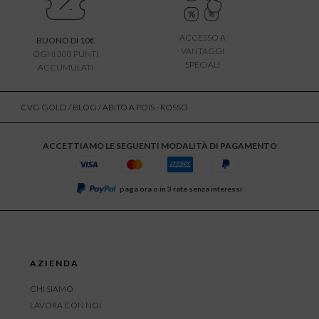
ACCESSO A
BUONO DI 10€
VANTAGGI
OGNI 300 PUNTI
SPECIALI
ACCUMULATI
CVG GOLD
/
BLOG
/ ABITO A POIS - ROSSO
ACCETTIAMO LE SEGUENTI MODALITÀ DI PAGAMENTO
paga ora o in 3 rate senza interessi
AZIENDA
CHI SIAMO
LAVORA CON NOI