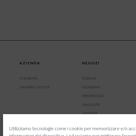
AZIENDA
NEGOZI
CHI SIAMO
ASSAGO
LAVORA CON NOI
GIUSSANO
PREDRENGO
MAGENTA
LIMBIATE
AMBIVERE
Utilizziamo tecnologie come i cookie per memorizzare e/o acc
BUSNAGO
informazioni del dispositivo. Lo facciamo per migliorare l'esper