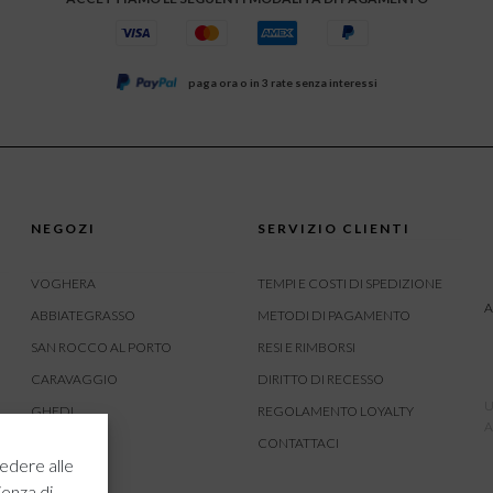
paga ora o in 3 rate senza interessi
NEGOZI
SERVIZIO CLIENTI
VOGHERA
TEMPI E COSTI DI SPEDIZIONE
A
ABBIATEGRASSO
METODI DI PAGAMENTO
SAN ROCCO AL PORTO
RESI E RIMBORSI
CARAVAGGIO
DIRITTO DI RECESSO
U
GHEDI
REGOLAMENTO LOYALTY
A
CARVICO
CONTATTACI
edere alle
CREMONA
ienza di