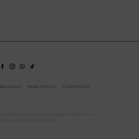
REA LEGALE
PRIVACY POLICY
COOKIE POLICY
NI GRUPPO S.R.L - Viale Angelo Filippetti 24, 20122 Milano.
ll right reserved P.IVA 10405840967