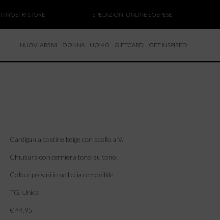
NOSTRI STORE
SPEDIZIONI ONLINE SOSPESE
SAL
NUOVI ARRIVI
DONNA
UOMO
GIFTCARD
GET INSPIRED
 NUOVI ARRIVI
CCHE
TALONI
LIETTE
LIONI
ICIE
Cardigan a costine beige con scollo a V.
Chiusura con cerniera tono su tono.
Collo e polsini in pelliccia removibile.
TG. Unica
€ 44,95