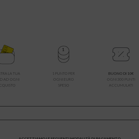
TRA LA TUA
1 PUNTO PER
BUONO DI 10€
D AD OGNI
OGNI EURO
OGNI 300 PUNTI
CQUISTO
SPESO
ACCUMULATI
ACCETTIAMO LE SEGUENTI MODALITÀ DI PAGAMENTO