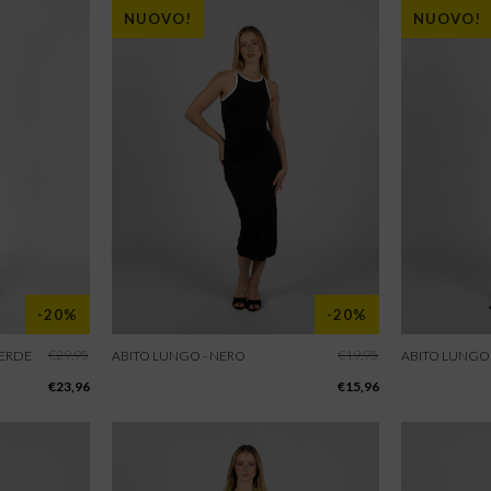
NUOVO!
NUOVO!
-20%
-20%
€
29,95
€
19,95
VERDE
ABITO LUNGO - NERO
ABITO LUNGO
€
23,96
€
15,96