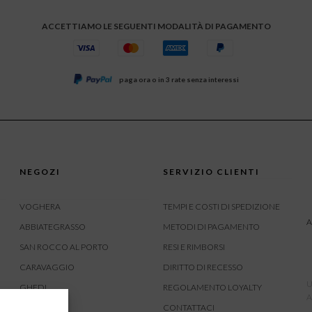
ACCETTIAMO LE SEGUENTI MODALITÀ DI PAGAMENTO
paga ora o in 3 rate senza interessi
NEGOZI
SERVIZIO CLIENTI
VOGHERA
TEMPI E COSTI DI SPEDIZIONE
A
ABBIATEGRASSO
METODI DI PAGAMENTO
SAN ROCCO AL PORTO
RESI E RIMBORSI
CARAVAGGIO
DIRITTO DI RECESSO
U
GHEDI
REGOLAMENTO LOYALTY
A
CARVICO
CONTATTACI