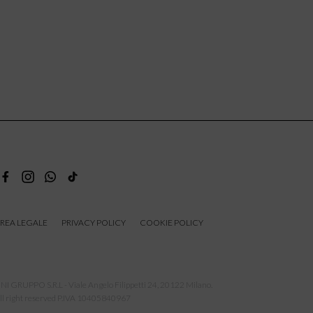
REA LEGALE
PRIVACY POLICY
COOKIE POLICY
NI GRUPPO S.R.L - Viale Angelo Filippetti 24, 20122 Milano.
ll right reserved P.IVA 10405840967