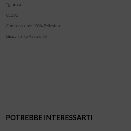
Tg. unica
€32.95
Composizione: 100% Poliestere
(disponibilità Assago: 8)
POTREBBE INTERESSARTI