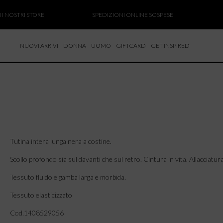
NOSTRI STORE
SPEDIZIONI ONLINE SOSPESE
SAL
NUOVI ARRIVI
DONNA
UOMO
GIFTCARD
GET INSPIRED
 NUOVI ARRIVI
CCHE
TALONI
LIETTE
LIONI
ICIE
Tutina intera lunga nera a costine.
Scollo profondo sia sul davanti che sul retro. Cintura in vita. Allacciatu
Tessuto fluido e gamba larga e morbida.
Tessuto elasticizzato
Cod.1408529056