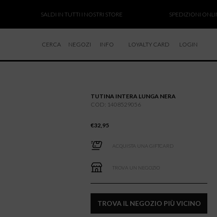
SALDI IN TUTTI I NOSTRI STORE
SPEDIZIONI ONLINE 
CERCA
NEGOZI
INFO
LOYALTY CARD
LOGIN
CHI SIAMO
LAVORA CON NOI
TUTINA INTERA LUNGA NERA
RESI E RIMBORSI
COD: 1408529056
€
32,95
ACQUISTA UNA GIFTCARD
TROVA UN NEGOZIO
TROVA IL NEGOZIO PIÙ VICINO