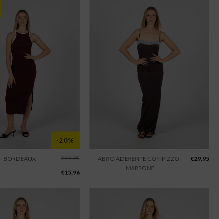
-20%
€
19,95
 - BORDEAUX
ABITO ADERENTE CON PIZZO -
€
29,95
MARRONE
€
15,96