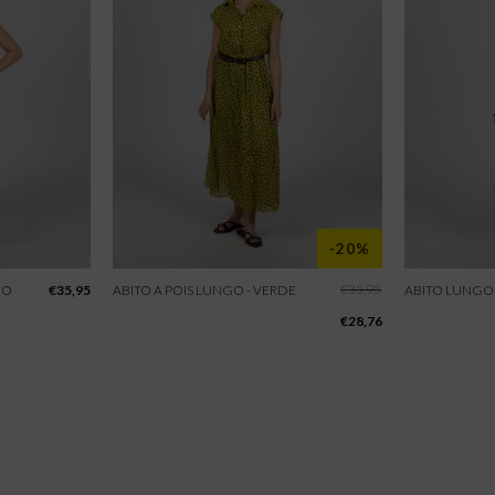
-20%
€
35,95
CO
€
35,95
ABITO A POIS LUNGO - VERDE
ABITO LUNGO 
€
28,76