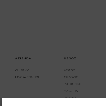
AZIENDA
NEGOZI
CHI SIAMO
ASSAGO
LAVORA CON NOI
GIUSSANO
PREDRENGO
MAGENTA
LIMBIATE
AMBIVERE