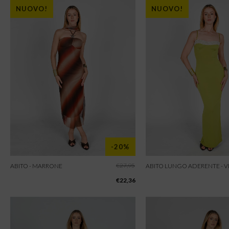
NUOVO!
NUOVO!
-20%
€
27,95
ABITO - MARRONE
ABITO LUNGO ADERENTE - 
€
22,36