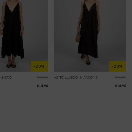
-20%
-20%
€
19,95
€
19,95
- NERO
ABITO LUNGO - MARRONE
€
15,96
€
15,96