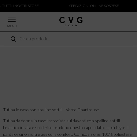
 TUTTI I NOSTRI STORE
SPEDIZIONI ONLINE SOSPESE
MENU
Ricerca
 NUOVI ARRIVI
prodotti
CCHE
TALONI
LIETTE
LIONI
ICIE
Tutina in raso con spalline sottili - Verde Chartreuse
Tutina da donna in raso incrociata sul davanti con spalline sottili.
L’elastico in vita e sul dietro rendono questo capo adatto a più taglie. Il
pantaloncino inoltre assicura comfort. Composizione: 100% poliestere