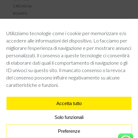
CREMONA
ROVATO
SERVIZIO CLIENTI
Utilizziamo tecnologie come i cookie per memorizzare e/o
TEMPI E COSTI DI SPEDIZIONE
accedere alle informazioni del dispositivo. Lo facciamo per
METODI DI PAGAMENTO
migliorare l'esperienza di navigazione e per mostrare annunci
RESI E RIMBORSI
personalizzati. Il consenso a queste tecnologie ci consentirà
DIRITTO DI RECESSO
di elaborare dati quali il comportamento di navigazione o gli
REGOLAMENTO LOYALTY
ID univoci su questo sito. Il mancato consenso o la revoca
CONTATTACI
del consenso possono influire negativamente su alcune
caratteristiche e funzioni.
Accetta tutto
AREA LEGALE
PRIVACY POLICY
COOKIE POLICY
Solo funzionali
UNI GRUPPO S.R.L - Viale Angelo Filippetti 24, 20122 Milano.
All right reserved P.IVA 10405840967
Preferenze
TOP ATTILLATO - MARRONE
€
10,95