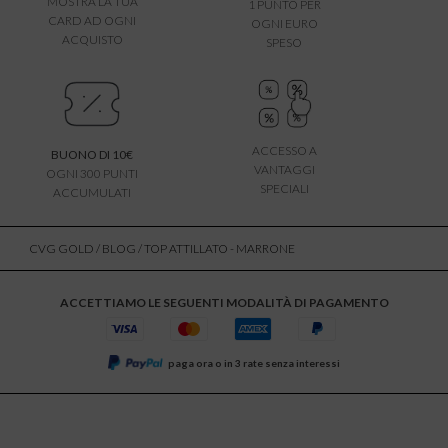
MOSTRA LA TUA
1 PUNTO PER
CARD AD OGNI
OGNI EURO
ACQUISTO
SPESO
ACCESSO A
BUONO DI 10€
VANTAGGI
OGNI 300 PUNTI
SPECIALI
ACCUMULATI
CVG GOLD
/
BLOG
/ TOP ATTILLATO - MARRONE
ACCETTIAMO LE SEGUENTI MODALITÀ DI PAGAMENTO
paga ora o in 3 rate senza interessi