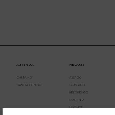
AZIENDA
NEGOZI
CHI SIAMO
ASSAGO
LAVORA CON NOI
GIUSSANO
PREDRENGO
MAGENTA
LIMBIATE
AMBIVERE