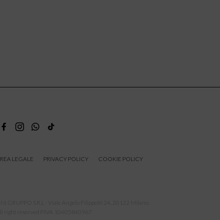
REA LEGALE
PRIVACY POLICY
COOKIE POLICY
NI GRUPPO S.R.L - Viale Angelo Filippetti 24, 20122 Milano.
ll right reserved P.IVA 10405840967