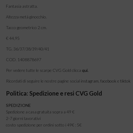
Fantasia astratta.
Altezza metà ginocchio.
Tacco geometrico 2 cm.
€ 44,95
TG. 36/37/38/39/40/41
COD. 1408878697
Per vedere tutte le scarpe CVG Gold clicca
qui
.
Ricordati di seguire le nostre pagine social
instagram
,
facebook
e
tiktok
Politica: Spedizione e resi CVG Gold
SPEDIZIONE
Spedizione a casa gratuita sopra a 49 €
2-7 giorni lavorativi
costo spedizione per ordini sotto i 49€ : 5€