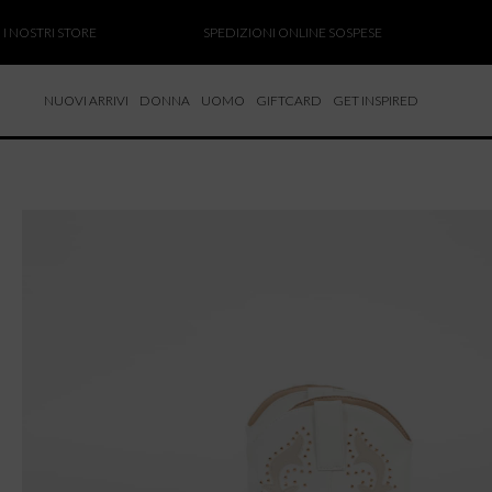
STRI STORE
SPEDIZIONI ONLINE SOSPESE
SALDI
NUOVI ARRIVI
DONNA
UOMO
GIFTCARD
GET INSPIRED
 NUOVI ARRIVI
CCHE
TALONI
LIETTE
LIONI
ICIE