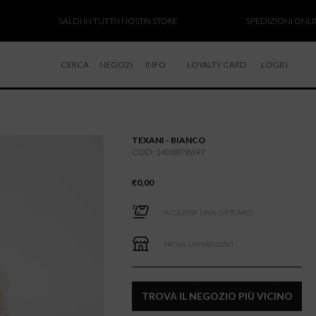
SALDI IN TUTTI I NOSTRI STORE
SPEDIZIONI ONLINE SO
CERCA
NEGOZI
INFO
LOYALTY CARD
LOGIN
CHI SIAMO
LAVORA CON NOI
TEXANI - BIANCO
RESI E RIMBORSI
COD: 1408878697
€
0,00
ACQUISTA UNA GIFTCARD
TROVA UN NEGOZIO
TROVA IL NEGOZIO PIÙ VICINO