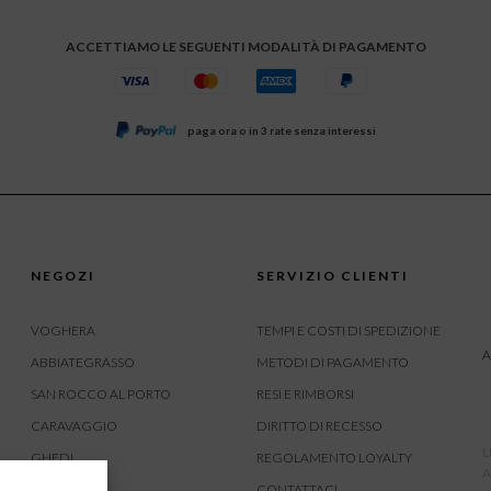
ACCETTIAMO LE SEGUENTI MODALITÀ DI PAGAMENTO
paga ora o in 3 rate senza interessi
NEGOZI
SERVIZIO CLIENTI
VOGHERA
TEMPI E COSTI DI SPEDIZIONE
A
ABBIATEGRASSO
METODI DI PAGAMENTO
SAN ROCCO AL PORTO
RESI E RIMBORSI
CARAVAGGIO
DIRITTO DI RECESSO
U
GHEDI
REGOLAMENTO LOYALTY
A
CARVICO
CONTATTACI