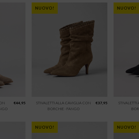
NUOVO!
NUOVO!
CON
€
44,95
STIVALETTI ALLA CAVIGLIA CON
€
37,95
STIVALETTI
ANGO
BORCHIE - FANGO
BOR
NUOVO!
NUOVO!