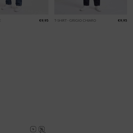
E
€
9,95
T-SHIRT - GRIGIO CHIARO
€
9,95