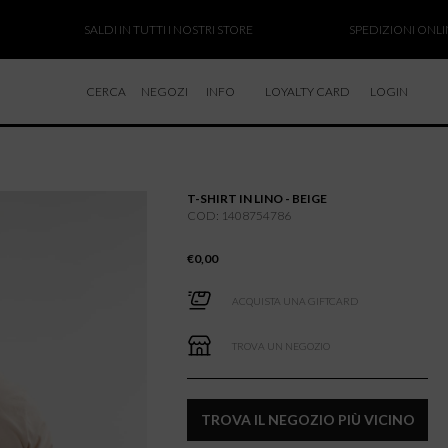
SALDI IN TUTTI I NOSTRI STORE
SPEDIZIONI ONLINE SO
CERCA
NEGOZI
INFO
LOYALTY CARD
LOGIN
CHI SIAMO
LAVORA CON NOI
T-SHIRT IN LINO - BEIGE
RESI E RIMBORSI
COD: 1408754786
€
0,00
ACQUISTA UNA GIFTCARD
TROVA UN NEGOZIO
TROVA IL NEGOZIO PIÙ VICINO