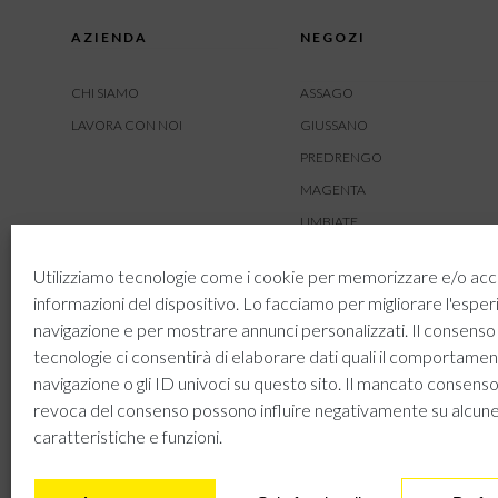
AZIENDA
NEGOZI
CHI SIAMO
ASSAGO
LAVORA CON NOI
GIUSSANO
PREDRENGO
MAGENTA
LIMBIATE
AMBIVERE
Utilizziamo tecnologie come i cookie per memorizzare e/o acc
BUSNAGO
informazioni del dispositivo. Lo facciamo per migliorare l'esper
navigazione e per mostrare annunci personalizzati. Il consenso
tecnologie ci consentirà di elaborare dati quali il comportamen
navigazione o gli ID univoci su questo sito. Il mancato consenso
revoca del consenso possono influire negativamente su alcun
caratteristiche e funzioni.