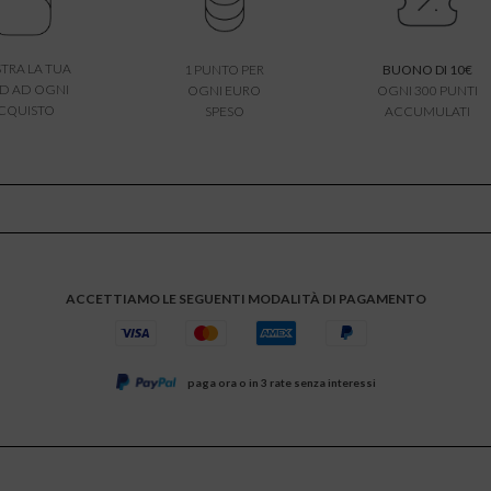
TRA LA TUA
1 PUNTO PER
BUONO DI 10€
D AD OGNI
OGNI EURO
OGNI 300 PUNTI
CQUISTO
SPESO
ACCUMULATI
ACCETTIAMO LE SEGUENTI MODALITÀ DI PAGAMENTO
paga ora o in 3 rate senza interessi