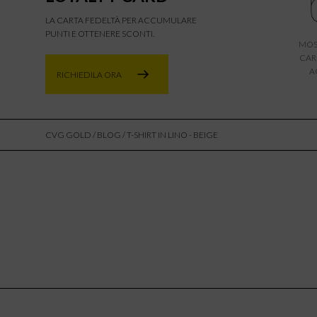
LA CARTA FEDELTÀ PER ACCUMULARE
PUNTI E OTTENERE SCONTI.
MOS
CAR
A
RICHIEDILA ORA
CVG GOLD
/
BLOG
/ T-SHIRT IN LINO - BEIGE