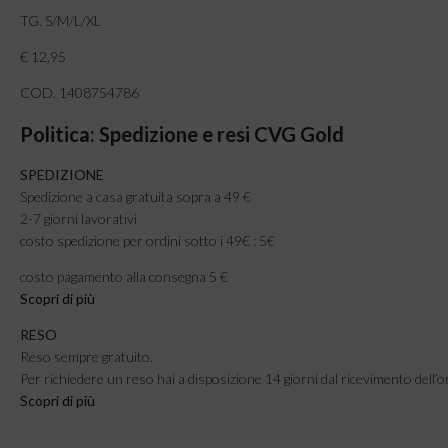
TG. S/M/L/XL
€ 12,95
COD. 1408754786
Politica: Spedizione e resi CVG Gold
SPEDIZIONE
Spedizione a casa gratuita sopra a 49 €
2-7 giorni lavorativi
costo spedizione per ordini sotto i 49€ : 5€
costo pagamento alla consegna 5 €
Scopri di più
RESO
Reso sempre gratuito.
Per richiedere un reso hai a disposizione 14 giorni dal ricevimento dell’o
Scopri di più