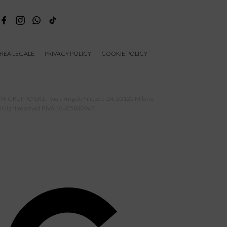
REA LEGALE
PRIVACY POLICY
COOKIE POLICY
NI GRUPPO S.R.L - Viale Angelo Filippetti 24, 20122 Milano.
ll right reserved P.IVA 10405840967