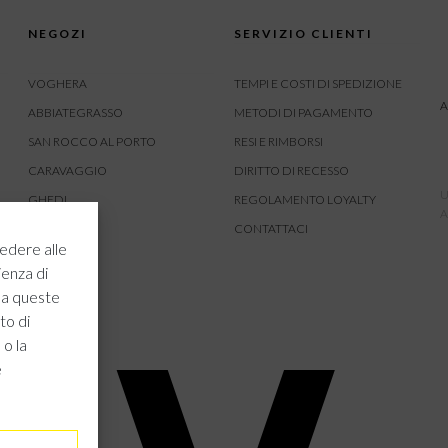
NEGOZI
SERVIZIO CLIENTI
VOGHERA
TEMPI E COSTI DI SPEDIZIONE
A
ABBIATEGRASSO
METODI DI PAGAMENTO
SAN ROCCO AL PORTO
RESI E RIMBORSI
CARAVAGGIO
DIRITTO DI RECESSO
U
GHEDI
REGOLAMENTO LOYALTY
A
CARVICO
CONTATTACI
edere alle
CREMONA
ienza di
ROVATO
 a queste
to di
 o la
e