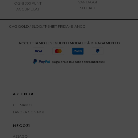
VANTAGGI
OGNI 300 PUNTI
SPECIALI
ACCUMULATI
CVG GOLD
/
BLOG
/ T-SHIRT FRIDA - BIANCO
ACCETTIAMO LE SEGUENTI MODALITÀ DI PAGAMENTO
paga ora o in 3 rate senza interessi
AZIENDA
CHI SIAMO
LAVORA CON NOI
NEGOZI
ASSAGO