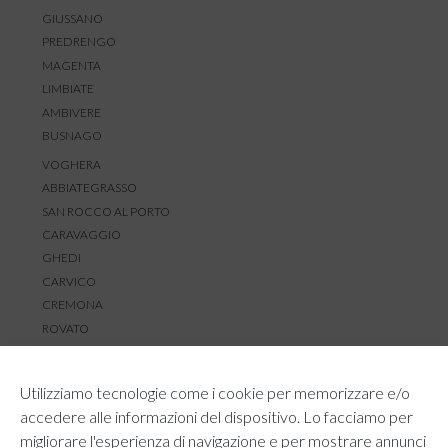
GIUSSANO
PREDRENGO
MAGENTA
LIMBIATE
AMBIVERE
BUSNAGO
VOGHERA
ABBIATEGRASSO
SAN ROCCO AL PORTO
CARAVAGGIO
GHEDI
CARVICO
CREMONA
ROVATO
SERVIZIO CLIENTI
Utilizziamo tecnologie come i cookie per memorizzare e/o
TEMPI E COSTI DI SPEDIZIONE
accedere alle informazioni del dispositivo. Lo facciamo per
METODI DI PAGAMENTO
migliorare l'esperienza di navigazione e per mostrare annunci