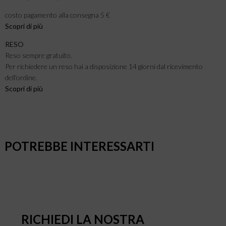
costo pagamento alla consegna 5 €
Scopri di più
RESO
Reso sempre gratuito.
Per richiedere un reso hai a disposizione 14 giorni dal ricevimento
dell’ordine.
Scopri di più
POTREBBE INTERESSARTI
RICHIEDI LA NOSTRA