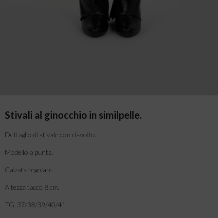
Stivali al ginocchio in similpelle.
Dettaglio di stivale con risvolto.
Modello a punta.
Calzata regolare.
Altezza tacco 8 cm.
TG. 37/38/39/40/41