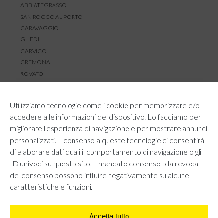
ABBIATEGRASSO
SAN ROCCO AL PORTO
CARAVAGGIO
GHEDI
CARVICO
CREMONA
ROVATO
SERVIZIO CLIENTI
Utilizziamo tecnologie come i cookie per memorizzare e/o
TEMPI E COSTI DI SPEDIZIONE
accedere alle informazioni del dispositivo. Lo facciamo per
METODI DI PAGAMENTO
migliorare l'esperienza di navigazione e per mostrare annunci
RESI E RIMBORSI
personalizzati. Il consenso a queste tecnologie ci consentirà
DIRITTO DI RECESSO
di elaborare dati quali il comportamento di navigazione o gli
REGOLAMENTO LOYALTY
ID univoci su questo sito. Il mancato consenso o la revoca
CONTATTACI
del consenso possono influire negativamente su alcune
caratteristiche e funzioni.
Accetta tutto
AREA LEGALE
PRIVACY POLICY
COOKIE POLICY