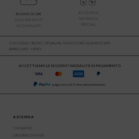
ACCESSO A
BUONO DI 10€
VANTAGGI
OGNI 300 PUNTI
SPECIALI
ACCUMULATI
CVG GOLD
/
BLOG
/ STIVALI AL GINOCCHIO SCAMOSCIATI
ARRICCIATI - NERO
ACCETTIAMO LE SEGUENTI MODALITÀ DI PAGAMENTO
paga ora o in 3 rate senza interessi
AZIENDA
CHI SIAMO
LAVORA CON NOI