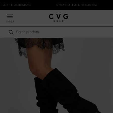
TUTTI I NOSTRI STORE
SPEDIZIONI ONLINE SOSPESE
MENU
Ricerca
 NUOVI ARRIVI
prodotti
CCHE
TALONI
LIETTE
LIONI
ICIE