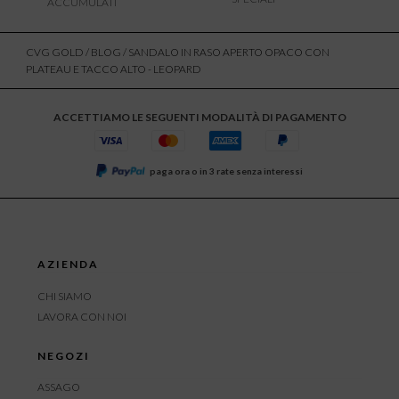
ACCUMULATI
CVG GOLD
/
BLOG
/ SANDALO IN RASO APERTO OPACO CON
PLATEAU E TACCO ALTO - LEOPARD
ACCETTIAMO LE SEGUENTI MODALITÀ DI PAGAMENTO
paga ora o in 3 rate senza interessi
AZIENDA
CHI SIAMO
LAVORA CON NOI
NEGOZI
ASSAGO