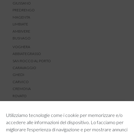
GIUSSANO
PREDRENGO
MAGENTA
LIMBIATE
AMBIVERE
BUSNAGO
VOGHERA
ABBIATEGRASSO
SAN ROCCO AL PORTO
CARAVAGGIO
GHEDI
CARVICO
CREMONA
ROVATO
SERVIZIO CLIENTI
Utilizziamo tecnologie come i cookie per memorizzare e/o
TEMPI E COSTI DI SPEDIZIONE
accedere alle informazioni del dispositivo. Lo facciamo per
METODI DI PAGAMENTO
migliorare l'esperienza di navigazione e per mostrare annunci
RESI E RIMBORSI