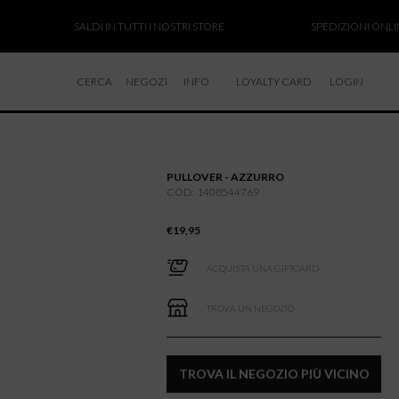
SALDI IN TUTTI I NOSTRI STORE
SPEDIZIONI ONLINE S
CERCA
NEGOZI
INFO
LOYALTY CARD
LOGIN
CHI SIAMO
LAVORA CON NOI
PULLOVER - AZZURRO
RESI E RIMBORSI
COD: 1408544769
€
19,95
ACQUISTA UNA GIFTCARD
TROVA UN NEGOZIO
TROVA IL NEGOZIO PIÙ VICINO