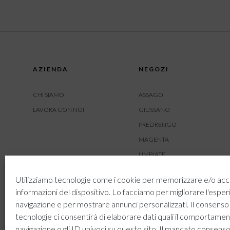
AZIENDA
NEGOZI
CHI SIAMO
ASSAGO
LAVORA CON NOI
GIUSSANO
PREDRENGO
MAGENTA
LIMBIATE
AMBIVERE
Utilizziamo tecnologie come i cookie per memorizzare e/o acc
BUSNAGO
informazioni del dispositivo. Lo facciamo per migliorare l'esper
navigazione e per mostrare annunci personalizzati. Il consenso
tecnologie ci consentirà di elaborare dati quali il comportamen
navigazione o gli ID univoci su questo sito. Il mancato consenso