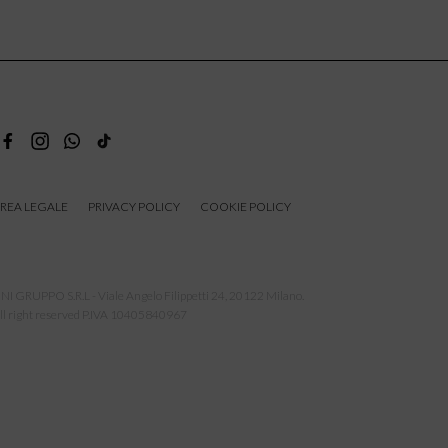
REA LEGALE
PRIVACY POLICY
COOKIE POLICY
NI GRUPPO S.R.L - Viale Angelo Filippetti 24, 20122 Milano.
ll right reserved P.IVA 10405840967