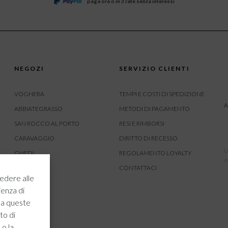
paga ora o in 3 rate senza interessi
NEGOZI
SERVIZIO CLIENTI
VOGHERA
TEMPI E COSTI DI SPEDIZIONE
A
ABBIATEGRASSO
METODI DI PAGAMENTO
SAN ROCCO AL PORTO
RESI E RIMBORSI
CARAVAGGIO
DIRITTO DI RECESSO
U
GHEDI
REGOLAMENTO LOYALTY
A
CARVICO
CONTATTACI
edere alle
CREMONA
ienza di
ROVATO
 a queste
to di
 o la