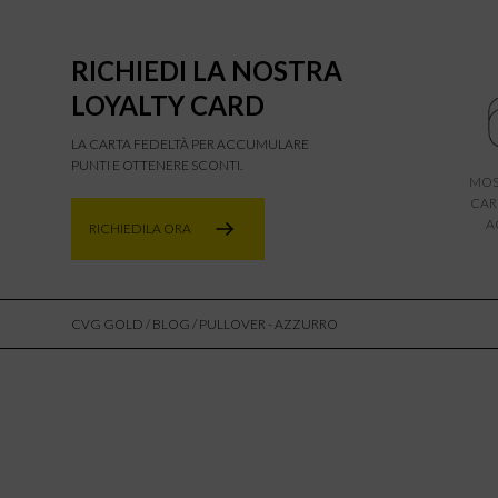
RICHIEDI LA NOSTRA
LOYALTY CARD
LA CARTA FEDELTÀ PER ACCUMULARE
PUNTI E OTTENERE SCONTI.
MOS
CAR
A
RICHIEDILA ORA
CVG GOLD
/
BLOG
/ PULLOVER - AZZURRO