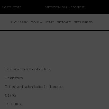
OSTRI STORE
SPEDIZIONI ONLINE SOSPESE
SALD
NUOVI ARRIVI
DONNA
UOMO
GIFTCARD
GET INSPIRED
 NUOVI ARRIVI
CCHE
TALONI
LIETTE
LIONI
ICIE
Dolcevita morbido caldo in lana.
Elasticizzato.
Dettagli applicazioni bottoni sulla manica.
€ 19,95
TG. UNICA