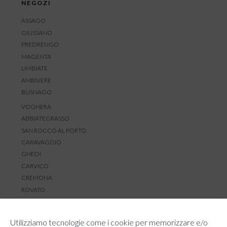
NEGOZI
ASSAGO
GIUSSANO
PREDRENGO
MAGENTA
LIMBIATE
AMBIVERE
BUSNAGO
VOGHERA
ABBIATEGRASSO
SAN ROCCO AL PORTO
CARAVAGGIO
GHEDI
CARVICO
CREMONA
ROVATO
SERVIZIO CLIENTI
Utilizziamo tecnologie come i cookie per memorizzare e/o