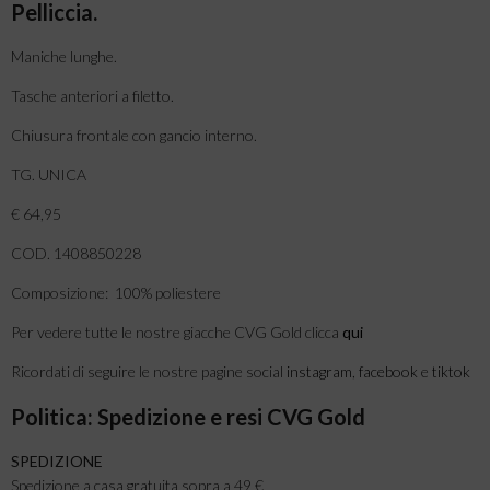
Pelliccia.
Maniche lunghe.
Tasche anteriori a filetto.
Chiusura frontale con gancio interno.
TG. UNICA
€ 64,95
COD. 1408850228
Composizione: 100% poliestere
Per vedere tutte le nostre giacche CVG Gold clicca
qui
Ricordati di seguire le nostre pagine social
instagram
,
facebook
e
tiktok
Politica: Spedizione e resi CVG Gold
SPEDIZIONE
Spedizione a casa gratuita sopra a 49 €