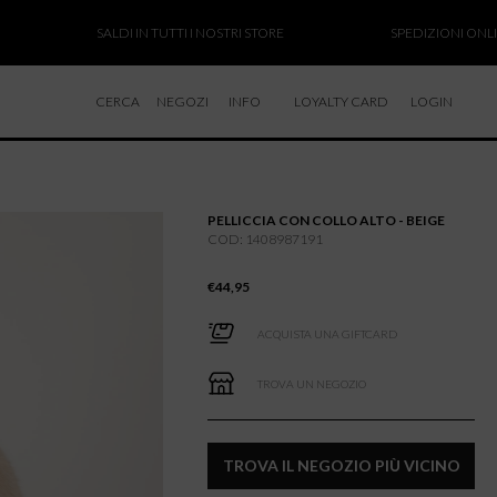
SALDI IN TUTTI I NOSTRI STORE
SPEDIZIONI ONLINE SOSP
CERCA
NEGOZI
INFO
LOYALTY CARD
LOGIN
CHI SIAMO
LAVORA CON NOI
PELLICCIA CON COLLO ALTO - BEIGE
RESI E RIMBORSI
COD: 1408987191
€
44,95
ACQUISTA UNA GIFTCARD
TROVA UN NEGOZIO
TROVA IL NEGOZIO PIÙ VICINO