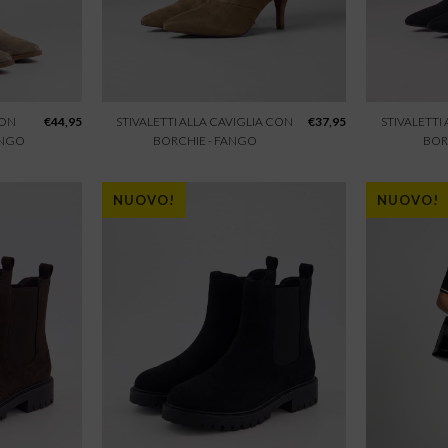
CON
€
44,95
STIVALETTI ALLA CAVIGLIA CON
€
37,95
STIVALETTI
ANGO
BORCHIE - FANGO
BOR
NUOVO!
NUOVO!