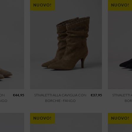
NUOVO!
NUOVO!
CON
€
44,95
STIVALETTI ALLA CAVIGLIA CON
€
37,95
STIVALETTI
ANGO
BORCHIE - FANGO
BOR
NUOVO!
NUOVO!