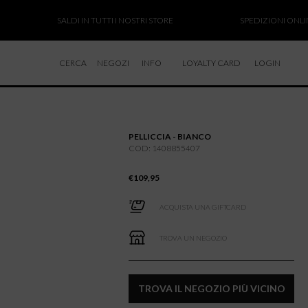
SALDI IN TUTTI I NOSTRI STORE
SPEDIZIONI ONLINE SOSPE
CERCA
NEGOZI
INFO
LOYALTY CARD
LOGIN
CHI SIAMO
LAVORA CON NOI
PELLICCIA - BIANCO
RESI E RIMBORSI
COD: 1408855407
€
109,95
ACQUISTA UNA GIFTCARD
TROVA UN NEGOZIO
TROVA IL NEGOZIO PIÙ VICINO