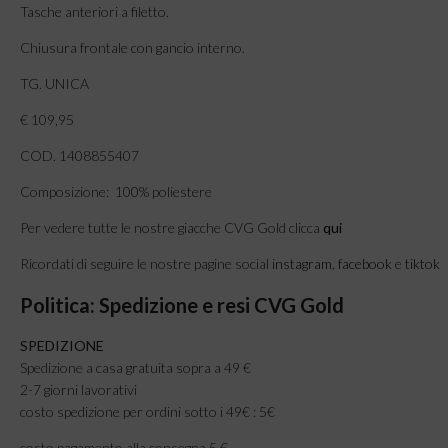
Tasche anteriori a filetto.
Chiusura frontale con gancio interno.
TG. UNICA
€ 109,95
COD. 1408855407
Composizione: 100% poliestere
Per vedere tutte le nostre giacche CVG Gold clicca
qui
Ricordati di seguire le nostre pagine social
instagram
,
facebook
e
tiktok
Politica: Spedizione e resi CVG Gold
SPEDIZIONE
Spedizione a casa gratuita sopra a 49 €
2-7 giorni lavorativi
costo spedizione per ordini sotto i 49€ : 5€
costo pagamento alla consegna 5 €