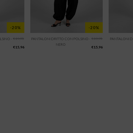
-20%
-20%
€
19,95
€
19,95
SINO -
PANTALONI DRITTO CON POLSINO -
PANTALONI D
NERO
€
15,96
€
15,96