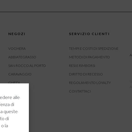
NEGOZI
SERVIZIO CLIENTI
VOGHERA
TEMPI E COSTI DI SPEDIZIONE
A
ABBIATEGRASSO
METODI DI PAGAMENTO
SAN ROCCO AL PORTO
RESI E RIMBORSI
CARAVAGGIO
DIRITTO DI RECESSO
U
GHEDI
REGOLAMENTO LOYALTY
A
CARVICO
CONTATTACI
edere alle
CREMONA
ienza di
ROVATO
 a queste
to di
 o la