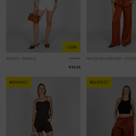
-20%
€
22,95
SHORTS - BIANCO
PANTALONI SATINATI - COCC
€
18,36
NUOVO!
NUOVO!