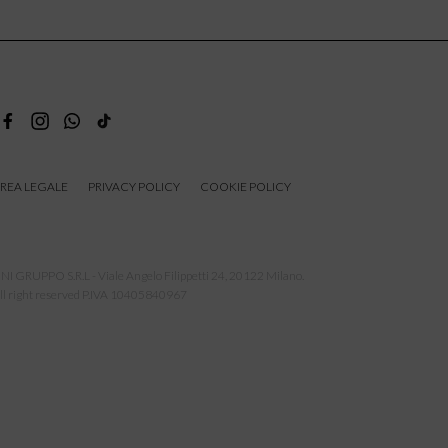
REA LEGALE
PRIVACY POLICY
COOKIE POLICY
NI GRUPPO S.R.L - Viale Angelo Filippetti 24, 20122 Milano.
ll right reserved P.IVA 10405840967