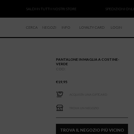
SALDI IN TUTTI I NOSTRI STORE
SPEDIZIONI ONLINE
CERCA
NEGOZI
INFO
LOYALTY CARD
LOGIN
CHI SIAMO
LAVORA CON NOI
PANTALONE IN MAGLIA A COSTINE-
RESI E RIMBORSI
VERDE
COD:
€
19,95
ACQUISTA UNA GIFTCARD
TROVA UN NEGOZIO
TROVA IL NEGOZIO PIÙ VICINO