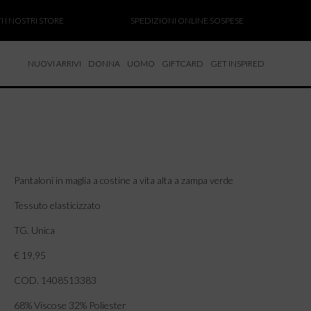
 NOSTRI STORE
SPEDIZIONI ONLINE SOSPESE
SA
NUOVI ARRIVI
DONNA
UOMO
GIFTCARD
GET INSPIRED
 NUOVI ARRIVI
CCHE
TALONI
LIETTE
LIONI
Pantaloni in maglia a costine a vita alta a zampa verde
ICIE
Tessuto elasticizzato
TG. Unica
€ 19,95
COD. 1408513383
68% Viscose 32% Poliester