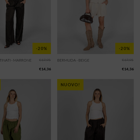
-20%
-20%
€
17,95
€
17,95
TINATI - MARRONE
BERMUDA - BEIGE
€
14,36
€
14,36
NUOVO!