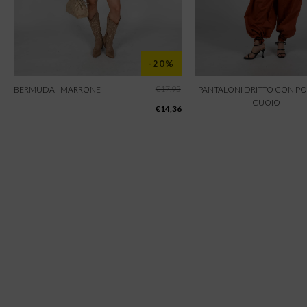
-20%
€
17,95
BERMUDA - MARRONE
PANTALONI DRITTO CON POL
CUOIO
€
14,36