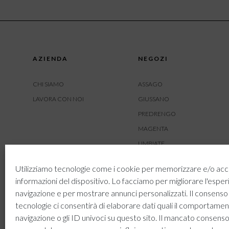
AZIENDA
NEGOZI
CHI SIAMO
ASSAGO
LAVORA CON NOI
GIUSSANO
PREDRENGO
MAGENTA
LIMBIATE
AMBIVERE
Utilizziamo tecnologie come i cookie per memorizzare e/o acc
BUSNAGO
informazioni del dispositivo. Lo facciamo per migliorare l'esper
navigazione e per mostrare annunci personalizzati. Il consenso
tecnologie ci consentirà di elaborare dati quali il comportamen
navigazione o gli ID univoci su questo sito. Il mancato consenso