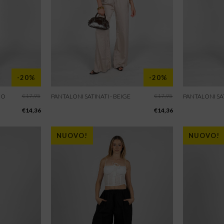
-20%
-20%
€
17,95
€
17,95
IO
PANTALONI SATINATI - BEIGE
PANTALONI SA
€
14,36
€
14,36
NUOVO!
NUOVO!