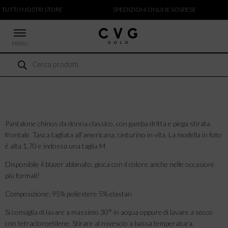
 TUTTI I NOSTRI STORE
SPEDIZIONI ONLINE SOSPESE
MENU
Ricerca
 NUOVI ARRIVI
prodotti
CCHE
TALONI
LIETTE
LIONI
Pantalone chinos da donna classico, con gamba dritta e piega stirata
frontale. Tasca tagliata all’americana, cinturino in vita. La modella in foto
ICIE
è alta 1,70 e indossa una taglia M
Disponibile il blazer abbinato, gioca con il colore anche nelle occasioni
più formali!
Composizione: 95% poliestere 5% elastan
Si consiglia di lavare a massimo 30° in acqua oppure di lavare a secco
con tetracloroetilene. Stirare al rovescio a bassa temperatura.