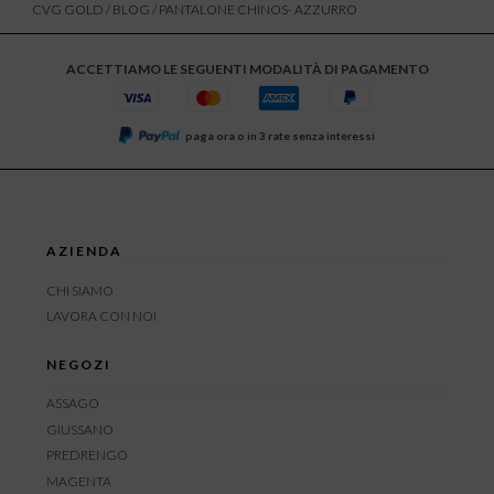
CVG GOLD
/
BLOG
/ PANTALONE CHINOS- AZZURRO
ACCETTIAMO LE SEGUENTI MODALITÀ DI PAGAMENTO
paga ora o in 3 rate senza interessi
AZIENDA
CHI SIAMO
LAVORA CON NOI
NEGOZI
ASSAGO
GIUSSANO
PREDRENGO
MAGENTA