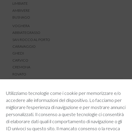
LIMBIATE
AMBIVERE
BUSNAGO
VOGHERA
ABBIATEGRASSO
SAN ROCCO AL PORTO
CARAVAGGIO
GHEDI
CARVICO
CREMONA
ROVATO
SERVIZIO CLIENTI
Utilizziamo tecnologie come i cookie per memorizzare e/o
TEMPI E COSTI DI SPEDIZIONE
accedere alle informazioni del dispositivo. Lo facciamo per
METODI DI PAGAMENTO
migliorare l'esperienza di navigazione e per mostrare annunci
RESI E RIMBORSI
personalizzati. Il consenso a queste tecnologie ci consentirà
DIRITTO DI RECESSO
di elaborare dati quali il comportamento di navigazione o gli
REGOLAMENTO LOYALTY
ID univoci su questo sito. Il mancato consenso o la revoca
CONTATTACI