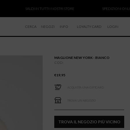
SALDI IN TUTTI I NOSTRI STORE
SPEDIZIONI ONLINE SOS
CERCA
NEGOZI
INFO
LOYALTY CARD
LOGIN
CHI SIAMO
LAVORA CON NOI
MAGLIONE NEW YORK - BIANCO
RESI E RIMBORSI
COD:
€
19,95
ACQUISTA UNA GIFTCARD
TROVA UN NEGOZIO
TROVA IL NEGOZIO PIÙ VICINO