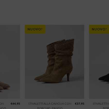
NUOVO!
NUOVO!
CON
€
44,95
STIVALETTI ALLA CAVIGLIA CON
€
37,95
STIVALETTI
ANGO
BORCHIE - FANGO
BOR