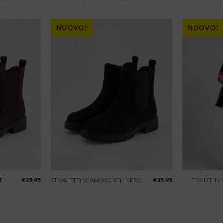
NUOVO!
NUOVO!
I -
€
35,95
STIVALETTI SCAMOSCIATI - NERO
€
35,95
T-SHIRT IN