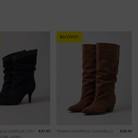
NUOVO!
 ALLA CAVIGLIA CON
€
37,95
TEXANI CAMPEROS - CAMMELLO
€
39,95
CHIE - NERO