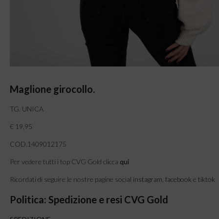
Maglione girocollo.
TG. UNICA
€ 19,95
COD.1409012175
Per vedere tutti i top CVG Gold clicca
qui
Ricordati di seguire le nostre pagine social
instagram
,
facebook
e
tiktok
Politica: Spedizione e resi CVG Gold