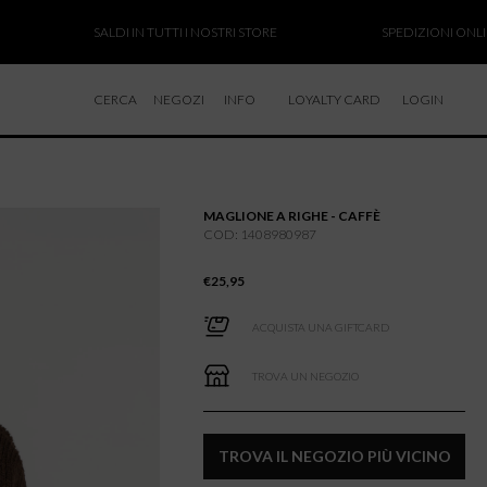
SALDI IN TUTTI I NOSTRI STORE
SPEDIZIONI ONLINE SOSP
CERCA
NEGOZI
INFO
LOYALTY CARD
LOGIN
CHI SIAMO
LAVORA CON NOI
MAGLIONE A RIGHE - CAFFÈ
RESI E RIMBORSI
COD: 1408980987
€
25,95
ACQUISTA UNA GIFTCARD
TROVA UN NEGOZIO
TROVA IL NEGOZIO PIÙ VICINO