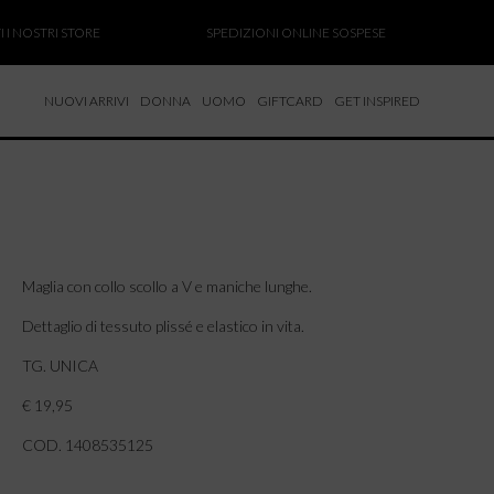
NOSTRI STORE
SPEDIZIONI ONLINE SOSPESE
SAL
NUOVI ARRIVI
DONNA
UOMO
GIFTCARD
GET INSPIRED
 NUOVI ARRIVI
CCHE
TALONI
LIETTE
LIONI
Maglia con collo scollo a V e maniche lunghe.
ICIE
Dettaglio di tessuto plissé e elastico in vita.
TG. UNICA
€ 19,95
COD. 1408535125