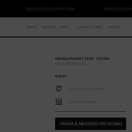
SALDI IN TUTTI I NOSTRI STORE
SPEDIZIONI ONLINE 
CERCA
NEGOZI
INFO
LOYALTY CARD
LOGIN
CHI SIAMO
LAVORA CON NOI
MAGLIA PLISSETTATA - FUCSIA
RESI E RIMBORSI
COD: 1408535125
€
19,95
ACQUISTA UNA GIFTCARD
TROVA UN NEGOZIO
TROVA IL NEGOZIO PIÙ VICINO