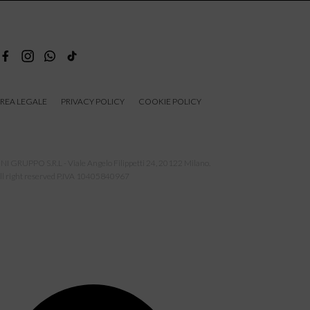
REA LEGALE
PRIVACY POLICY
COOKIE POLICY
NI GRUPPO S.R.L - Viale Angelo Filippetti 24, 20122 Milano.
ll right reserved P.IVA 10405840967