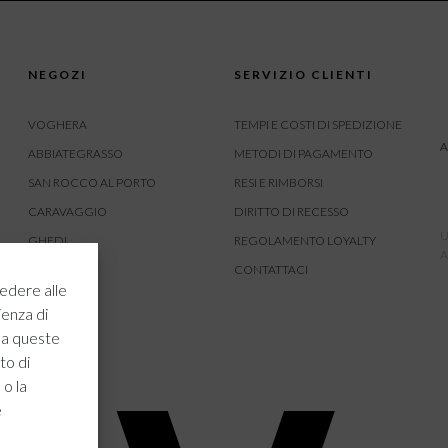
NEGOZI
SERVIZIO CLIENTI
VOGHERA
TEMPI E COSTI DI SPEDIZIONE
A
ABBIATEGRASSO
METODI DI PAGAMENTO
SAN ROCCO AL PORTO
RESI E RIMBORSI
CARAVAGGIO
DIRITTO DI RECESSO
U
GHEDI
REGOLAMENTO LOYALTY
A
CARVICO
CONTATTACI
edere alle
CREMONA
ienza di
ROVATO
 a queste
to di
 o la
e