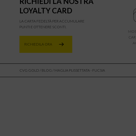
RICHIEDI LA NOSTRA
LOYALTY CARD
LA CARTA FEDELTÀ PER ACCUMULARE
PUNTI E OTTENERE SCONTI.
MOS
CAR
A
RICHIEDILA ORA
CVG GOLD
/
BLOG
/ MAGLIA PLISSETTATA - FUCSIA