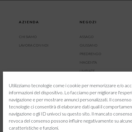
AZIENDA
NEGOZI
CHI SIAMO
ASSAGO
LAVORA CON NOI
GIUSSANO
PREDRENGO
MAGENTA
LIMBIATE
AMBIVERE
Utilizziamo tecnologie come i cookie per memorizzare e/o acc
BUSNAGO
informazioni del dispositivo. Lo facciamo per migliorare l'esper
navigazione e per mostrare annunci personalizzati. Il consenso
tecnologie ci consentirà di elaborare dati quali il comportamen
navigazione o gli ID univoci su questo sito. Il mancato consenso
revoca del consenso possono influire negativamente su alcun
caratteristiche e funzioni.