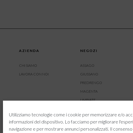
AZIENDA
NEGOZI
CHI SIAMO
ASSAGO
LAVORA CON NOI
GIUSSANO
PREDRENGO
MAGENTA
LIMBIATE
AMBIVERE
Utilizziamo tecnologie come i cookie per memorizzare e/o acc
BUSNAGO
informazioni del dispositivo. Lo facciamo per migliorare l'esper
navigazione e per mostrare annunci personalizzati. Il consenso