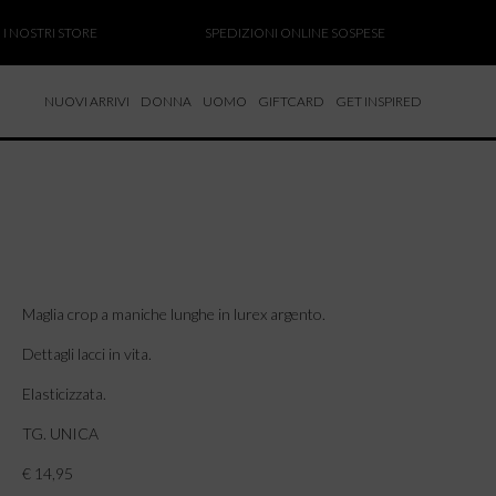
OSTRI STORE
SPEDIZIONI ONLINE SOSPESE
SALD
NUOVI ARRIVI
DONNA
UOMO
GIFTCARD
GET INSPIRED
 NUOVI ARRIVI
CCHE
TALONI
LIETTE
LIONI
ICIE
Maglia crop a maniche lunghe in lurex argento.
Dettagli lacci in vita.
Elasticizzata.
TG. UNICA
€ 14,95