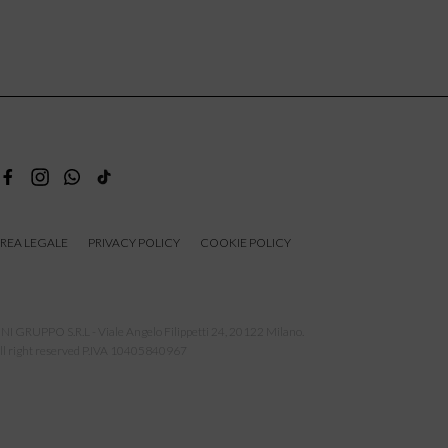
REA LEGALE
PRIVACY POLICY
COOKIE POLICY
NI GRUPPO S.R.L - Viale Angelo Filippetti 24, 20122 Milano.
ll right reserved P.IVA 10405840967