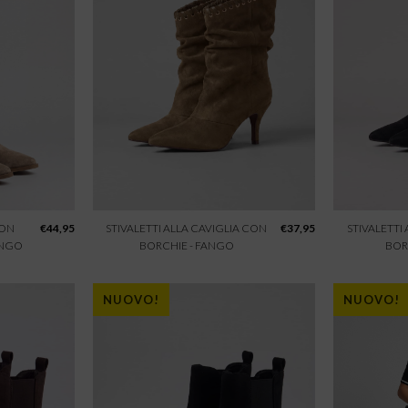
CON
€
44,95
STIVALETTI ALLA CAVIGLIA CON
€
37,95
STIVALETTI
ANGO
BORCHIE - FANGO
BOR
NUOVO!
NUOVO!