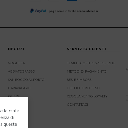
paga ora o in 3 rate senza interessi
NEGOZI
SERVIZIO CLIENTI
VOGHERA
TEMPI E COSTI DI SPEDIZIONE
A
ABBIATEGRASSO
METODI DI PAGAMENTO
SAN ROCCO AL PORTO
RESI E RIMBORSI
CARAVAGGIO
DIRITTO DI RECESSO
U
GHEDI
REGOLAMENTO LOYALTY
A
CARVICO
CONTATTACI
edere alle
CREMONA
ienza di
ROVATO
 a queste