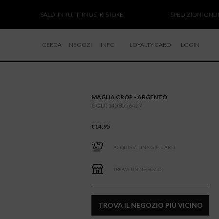
SALDI IN TUTTI I NOSTRI STORE
SPEDIZIONI ONLINE S
CERCA
NEGOZI
INFO
LOYALTY CARD
LOGIN
CHI SIAMO
LAVORA CON NOI
MAGLIA CROP - ARGENTO
RESI E RIMBORSI
COD: 1408556427
€
14,95
ACQUISTA UNA GIFTCARD
TROVA UN NEGOZIO
TROVA IL NEGOZIO PIÙ VICINO