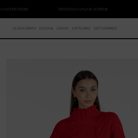
OSTRI STORE
SPEDIZIONI ONLINE SOSPESE
SALD
NUOVI ARRIVI
DONNA
UOMO
GIFTCARD
GET INSPIRED
 NUOVI ARRIVI
CCHE
TALONI
LIETTE
LIONI
ICIE