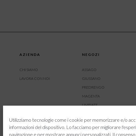
AZIENDA
NEGOZI
CHI SIAMO
ASSAGO
LAVORA CON NOI
GIUSSANO
PREDRENGO
MAGENTA
LIMBIATE
AMBIVERE
Utilizziamo tecnologie come i cookie per memorizzare e/o acc
BUSNAGO
informazioni del dispositivo. Lo facciamo per migliorare l'esper
navigazione e per mostrare annunci personalizzati. Il consenso