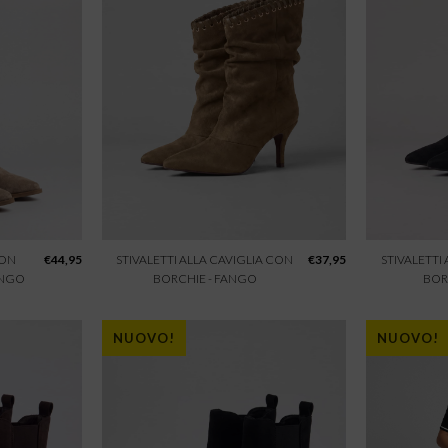
CON
€
44,95
STIVALETTI ALLA CAVIGLIA CON
€
37,95
STIVALETTI
ANGO
BORCHIE - FANGO
BOR
NUOVO!
NUOVO!