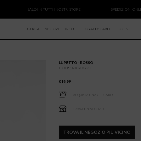
SALDI IN TUTTI I NOSTRI STORE
SPEDIZIONI ONLINE S
CERCA
NEGOZI
INFO
LOYALTY CARD
LOGIN
CHI SIAMO
LAVORA CON NOI
LUPETTO - ROSSO
RESI E RIMBORSI
COD: 1408706631
€
19,99
ACQUISTA UNA GIFTCARD
TROVA UN NEGOZIO
TROVA IL NEGOZIO PIÙ VICINO