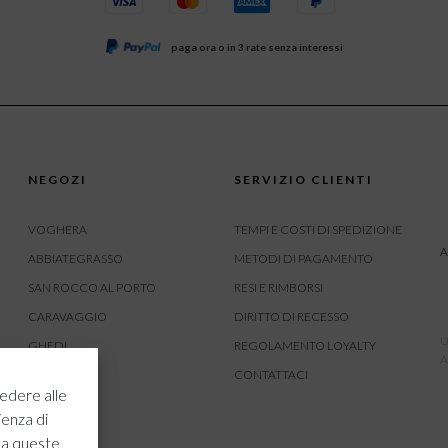
paga ora o in 3 rate senza interessi
NEGOZI
SERVIZIO CLIENTI
VOGHERA
TEMPI E COSTI DI SPEDIZIONE
A
ABBIATEGRASSO
METODI DI PAGAMENTO
SAN ROCCO AL PORTO
RESI E RIMBORSI
CARAVAGGIO
DIRITTO DI RECESSO
U
GHEDI
REGOLAMENTO LOYALTY
A
CARVICO
CONTATTACI
edere alle
CREMONA
ienza di
ROVATO
 a queste