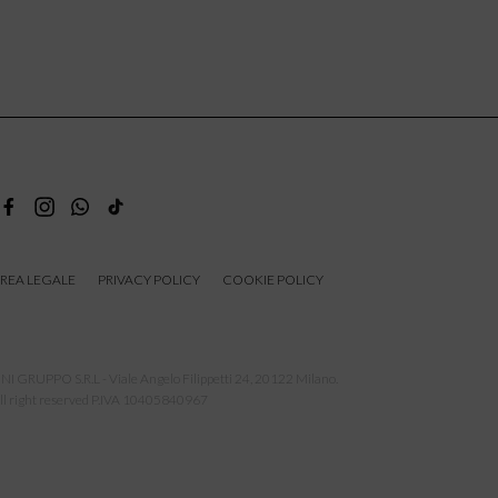
REA LEGALE
PRIVACY POLICY
COOKIE POLICY
NI GRUPPO S.R.L - Viale Angelo Filippetti 24, 20122 Milano.
ll right reserved P.IVA 10405840967