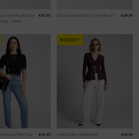
 ALLA CAVIGLIA CON
€
37,95
TEXANI CAMPEROS - CAMMELLO
€
39,95
CHIE - NERO
NUOVO!
 MAGLIA A TRECCIA -
€
15,95
CARDIGAN - MARRONE
€
19,95