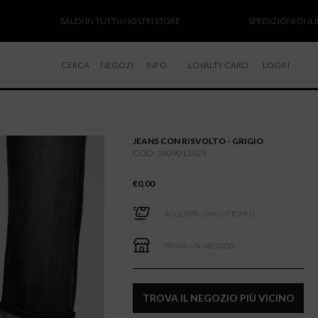
SALDI IN TUTTI I NOSTRI STORE
SPEDIZIONI ONLINE SOS
CERCA
NEGOZI
INFO
LOYALTY CARD
LOGIN
CHI SIAMO
LAVORA CON NOI
JEANS CON RISVOLTO - GRIGIO
RESI E RIMBORSI
COD: 1409013929
€
0,00
ACQUISTA UNA GIFTCARD
TROVA UN NEGOZIO
TROVA IL NEGOZIO PIÙ VICINO