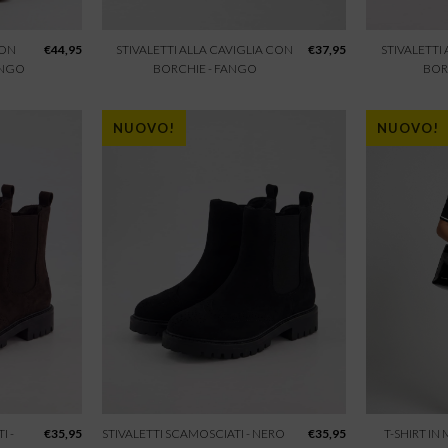
CON
€
44,95
STIVALETTI ALLA CAVIGLIA CON
€
37,95
STIVALETTI
ANGO
BORCHIE - FANGO
BOR
NUOVO!
NUOVO!
I -
€
35,95
STIVALETTI SCAMOSCIATI - NERO
€
35,95
T-SHIRT IN