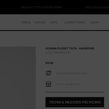
SALDI IN TUTTI I NOSTRI STORE
SPEDIZIONI ONLINE SOS
CERCA
NEGOZI
INFO
LOYALTY CARD
LOGIN
CHI SIAMO
LAVORA CON NOI
GONNA PLISSETTATA - MARRONE
RESI E RIMBORSI
COD: 1409009755
€
0,00
ACQUISTA UNA GIFTCARD
TROVA UN NEGOZIO
TROVA IL NEGOZIO PIÙ VICINO