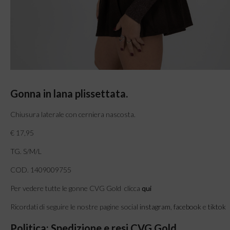
Gonna in lana plissettata.
Chiusura laterale con cerniera nascosta.
€ 17,95
TG. S/M/L
COD. 1409009755
Per vedere tutte le gonne CVG Gold clicca
qui
Ricordati di seguire le nostre pagine social
instagram
,
facebook
e
tiktok
Politica: Spedizione e resi CVG Gold