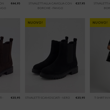
CON
€
44,95
STIVALETTI ALLA CAVIGLIA CON
€
37,95
STIVALETTI
ANGO
BORCHIE - FANGO
BOR
NUOVO!
NUOVO!
I -
€
35,95
STIVALETTI SCAMOSCIATI - NERO
€
35,95
T-SHIRT IN