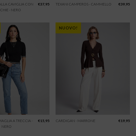
 ALLA CAVIGLIA CON
€
37,95
TEXANI CAMPEROS - CAMMELLO
€
39,95
CHIE - NERO
NUOVO!
 MAGLIA A TRECCIA -
€
15,95
CARDIGAN - MARRONE
€
19,95
NERO