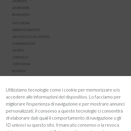
LIMBIATE
AMBIVERE
BUSNAGO
VOGHERA
ABBIATEGRASSO
SAN ROCCO AL PORTO
CARAVAGGIO
GHEDI
CARVICO
CREMONA
ROVATO
SERVIZIO CLIENTI
Utilizziamo tecnologie come i cookie per memorizzare e/o
TEMPI E COSTI DI SPEDIZIONE
accedere alle informazioni del dispositivo. Lo facciamo per
METODI DI PAGAMENTO
migliorare l'esperienza di navigazione e per mostrare annunci
RESI E RIMBORSI
personalizzati. Il consenso a queste tecnologie ci consentirà
DIRITTO DI RECESSO
di elaborare dati quali il comportamento di navigazione o gli
REGOLAMENTO LOYALTY
ID univoci su questo sito. Il mancato consenso o la revoca
CONTATTACI