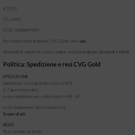
€ 22,95
TG. S/M/L
COD. 1408849499
Per vedere tutte le gonne CVG Gold clicca
qui
Ricordati di seguire le nostre pagine social
instagram
,
facebook
e
tiktok
Politica: Spedizione e resi CVG Gold
SPEDIZIONE
Spedizione a casa gratuita sopra a 49 €
2-7 giorni lavorativi
costo spedizione per ordini sotto i 49€ : 5€
costo pagamento alla consegna 5 €
Scopri di più
RESO
Reso sempre gratuito.