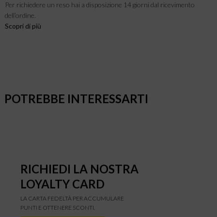
Per richiedere un reso hai a disposizione 14 giorni dal ricevimento
dell’ordine.
Scopri di più
POTREBBE INTERESSARTI
RICHIEDI LA NOSTRA
LOYALTY CARD
LA CARTA FEDELTÀ PER ACCUMULARE
PUNTI E OTTENERE SCONTI.