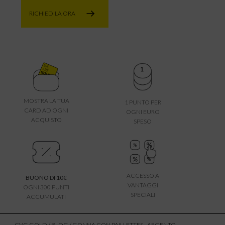
RICHIEDILA ORA
MOSTRA LA TUA
1 PUNTO PER
CARD AD OGNI
OGNI EURO
ACQUISTO
SPESO
ACCESSO A
BUONO DI 10€
VANTAGGI
OGNI 300 PUNTI
SPECIALI
ACCUMULATI
CVG GOLD
/
BLOG
/ GONNA CON PAILLETTES - ARGENTO