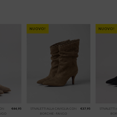
NUOVO!
NUOVO!
CON
€
44,95
STIVALETTI ALLA CAVIGLIA CON
€
37,95
STIVALETTI
ANGO
BORCHIE - FANGO
BOR