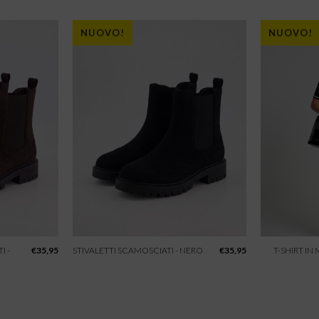
NUOVO!
NUOVO!
I -
€
35,95
STIVALETTI SCAMOSCIATI - NERO
€
35,95
T-SHIRT IN