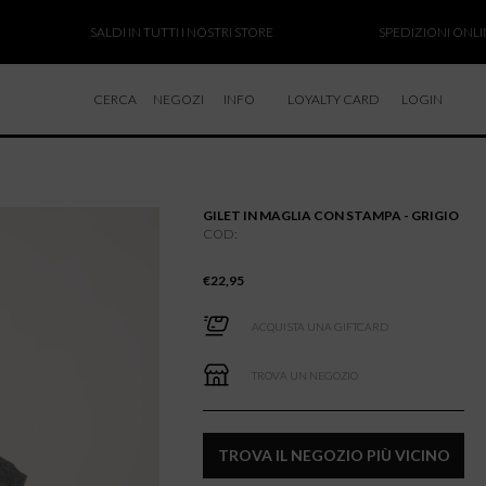
SALDI IN TUTTI I NOSTRI STORE
SPEDIZIONI ONLINE SOS
CERCA
NEGOZI
INFO
LOYALTY CARD
LOGIN
CHI SIAMO
LAVORA CON NOI
GILET IN MAGLIA CON STAMPA - GRIGIO
RESI E RIMBORSI
COD:
€
22,95
ACQUISTA UNA GIFTCARD
TROVA UN NEGOZIO
TROVA IL NEGOZIO PIÙ VICINO