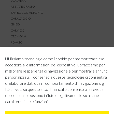
VOGHERA
ABBIATEGRASSO
SAN ROCCO AL PORTO
CARAVAGGIO
GHEDI
CARVICO
CREMONA
ROVATO
SERVIZIO CLIENTI
Utilizziamo tecnologie come i cookie per memorizzare e/o
TEMPI E COSTI DI SPEDIZIONE
accedere alle informazioni del dispositivo. Lo facciamo per
METODI DI PAGAMENTO
migliorare l'esperienza di navigazione e per mostrare annunci
RESI E RIMBORSI
personalizzati. Il consenso a queste tecnologie ci consentirà
DIRITTO DI RECESSO
di elaborare dati quali il comportamento di navigazione o gli
REGOLAMENTO LOYALTY
ID univoci su questo sito. Il mancato consenso o la revoca
CONTATTACI
del consenso possono influire negativamente su alcune
caratteristiche e funzioni.