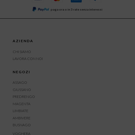
paga ora o in 3 rate senza interessi
AZIENDA
CHI SIAMO
LAVORA CON NOI
NEGOZI
ASSAGO
GIUSSANO
PREDRENGO
MAGENTA
LIMBIATE
AMBIVERE
BUSNAGO
VOGHERA