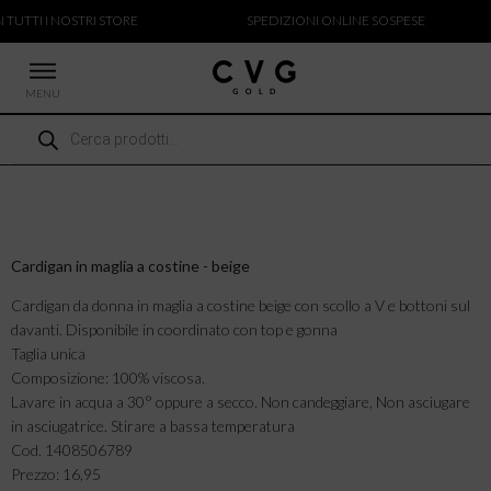
 TUTTI I NOSTRI STORE
SPEDIZIONI ONLINE SOSPESE
MENU
Ricerca
 NUOVI ARRIVI
prodotti
CCHE
TALONI
LIETTE
LIONI
Cardigan in maglia a costine - beige
ICIE
Cardigan da donna in maglia a costine beige con scollo a V e bottoni sul
davanti. Disponibile in coordinato con top e gonna
Taglia unica
Composizione: 100% viscosa.
Lavare in acqua a 30° oppure a secco. Non candeggiare, Non asciugare
in asciugatrice. Stirare a bassa temperatura
Cod. 1408506789
Prezzo: 16,95