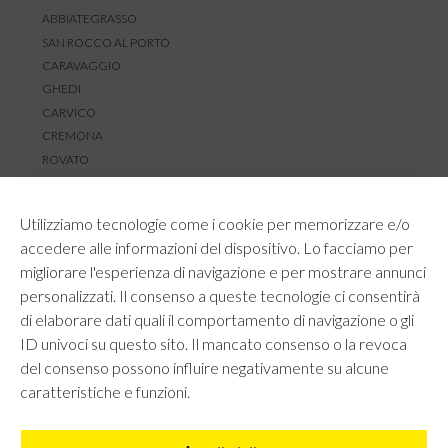
ABBIATEGRASSO
SAN ROCCO AL PORTO
CARAVAGGIO
GHEDI
CARVICO
CREMONA
ROVATO
SERVIZIO CLIENTI
Utilizziamo tecnologie come i cookie per memorizzare e/o
TEMPI E COSTI DI SPEDIZIONE
accedere alle informazioni del dispositivo. Lo facciamo per
METODI DI PAGAMENTO
migliorare l'esperienza di navigazione e per mostrare annunci
RESI E RIMBORSI
personalizzati. Il consenso a queste tecnologie ci consentirà
DIRITTO DI RECESSO
di elaborare dati quali il comportamento di navigazione o gli
REGOLAMENTO LOYALTY
ID univoci su questo sito. Il mancato consenso o la revoca
CONTATTACI
del consenso possono influire negativamente su alcune
caratteristiche e funzioni.