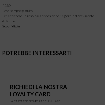
RESO
Reso sempre gratuito.
Per richiedere un reso hai a disposizione 14 giorni dal ricevimento
dell’ordine.
Scopri di
più
POTREBBE INTERESSARTI
RICHIEDI LA NOSTRA
LOYALTY CARD
LA CARTA FEDELTÀ PER ACCUMULARE