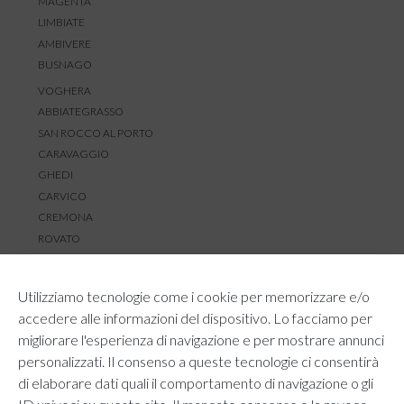
MAGENTA
LIMBIATE
AMBIVERE
BUSNAGO
VOGHERA
ABBIATEGRASSO
SAN ROCCO AL PORTO
CARAVAGGIO
GHEDI
CARVICO
CREMONA
ROVATO
SERVIZIO CLIENTI
Utilizziamo tecnologie come i cookie per memorizzare e/o
TEMPI E COSTI DI SPEDIZIONE
accedere alle informazioni del dispositivo. Lo facciamo per
METODI DI PAGAMENTO
migliorare l'esperienza di navigazione e per mostrare annunci
RESI E RIMBORSI
personalizzati. Il consenso a queste tecnologie ci consentirà
DIRITTO DI RECESSO
di elaborare dati quali il comportamento di navigazione o gli
REGOLAMENTO LOYALTY