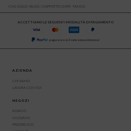
CVG GOLD
/
BLOG
/ CAPPOTTO OVER - FANGO
ACCETTIAMO LE SEGUENTI MODALITÀ DI PAGAMENTO
paga ora o in 3 rate senza interessi
AZIENDA
CHI SIAMO
LAVORA CON NOI
NEGOZI
ASSAGO
GIUSSANO
PREDRENGO