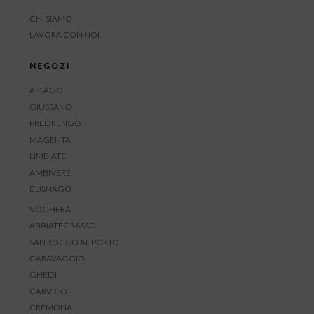
CHI SIAMO
LAVORA CON NOI
NEGOZI
ASSAGO
GIUSSANO
PREDRENGO
MAGENTA
LIMBIATE
AMBIVERE
BUSNAGO
VOGHERA
ABBIATEGRASSO
SAN ROCCO AL PORTO
CARAVAGGIO
GHEDI
CARVICO
CREMONA