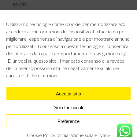
ROVATO
SERVIZIO CLIENTI
Utilizziamo tecnologie come i cookie per memorizzare e/o
TEMPI E COSTI DI SPEDIZIONE
accedere alle informazioni del dispositivo. Lo facciamo per
METODI DI PAGAMENTO
migliorare l'esperienza di navigazione e per mostrare annunci
RESI E RIMBORSI
personalizzati. Il consenso a queste tecnologie ci consentirà
DIRITTO DI RECESSO
di elaborare dati quali il comportamento di navigazione o gli
REGOLAMENTO LOYALTY
ID univoci su questo sito. Il mancato consenso o la revoca
CONTATTACI
del consenso possono influire negativamente su alcune
caratteristiche e funzioni.
Accetta tutto
AREA LEGALE
PRIVACY POLICY
COOKIE POLICY
Solo funzionali
UNI GRUPPO S.R.L - Viale Angelo Filippetti 24, 20122 Milano.
All right reserved P.IVA 10405840967
Preferenze
CAPPOTTO - MARRONE
€
29,95
Cookie Policy
Dichiarazione sulla Privacy
TROVA IL NEGOZIO PIÙ VICINO