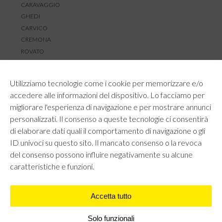
CARAVAGGIO
GHEDI
CARVICO
CREMONA
ROVATO
SERVIZIO CLIENTI
Utilizziamo tecnologie come i cookie per memorizzare e/o
TEMPI E COSTI DI SPEDIZIONE
accedere alle informazioni del dispositivo. Lo facciamo per
METODI DI PAGAMENTO
migliorare l'esperienza di navigazione e per mostrare annunci
RESI E RIMBORSI
personalizzati. Il consenso a queste tecnologie ci consentirà
DIRITTO DI RECESSO
di elaborare dati quali il comportamento di navigazione o gli
REGOLAMENTO LOYALTY
ID univoci su questo sito. Il mancato consenso o la revoca
CONTATTACI
del consenso possono influire negativamente su alcune
caratteristiche e funzioni.
Accetta tutto
AREA LEGALE
PRIVACY POLICY
COOKIE POLICY
Solo funzionali
UNI GRUPPO S.R.L - Viale Angelo Filippetti 24, 20122 Milano.