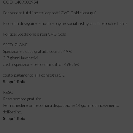
COD. 1409002954
Per vedere tutti i nostri cappotti CVG Gold clicca
qui
Ricordati di seguire le nostre pagine social
instagram
,
facebook
e
tiktok
Politica: Spedizione e resi CVG Gold
SPEDIZIONE
Spedizione a casa gratuita sopra a 49 €
2-7 giorni lavorativi
costo spedizione per ordini sotto i 49€ : 5€
costo pagamento alla consegna 5 €
Scopri di più
RESO
Reso sempre gratuito.
Per richiedere un reso hai a disposizione 14 giorni dal ricevimento
dell’ordine.
Scopri di
più