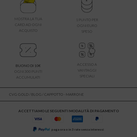
MOSTRA LA TUA
1 PUNTO PER
CARD AD OGNI
OGNI EURO
ACQUISTO
SPESO
ACCESSO A
BUONO DI 10€
VANTAGGI
OGNI 300 PUNTI
SPECIALI
ACCUMULATI
CVG GOLD
/
BLOG
/ CAPPOTTO - MARRONE
ACCETTIAMO LE SEGUENTI MODALITÀ DI PAGAMENTO
paga ora o in 3 rate senza interessi