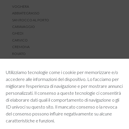
VOGHERA
ABBIATEGRASSO
SAN ROCCO AL PORTO
CARAVAGGIO
GHEDI
CARVICO
CREMONA
ROVATO
SERVIZIO CLIENTI
Utilizziamo tecnologie come i cookie per memorizzare e/o
TEMPI E COSTI DI SPEDIZIONE
accedere alle informazioni del dispositivo. Lo facciamo per
METODI DI PAGAMENTO
migliorare l'esperienza di navigazione e per mostrare annunci
RESI E RIMBORSI
personalizzati. Il consenso a queste tecnologie ci consentirà
DIRITTO DI RECESSO
di elaborare dati quali il comportamento di navigazione o gli
REGOLAMENTO LOYALTY
ID univoci su questo sito. Il mancato consenso o la revoca
CONTATTACI
del consenso possono influire negativamente su alcune
caratteristiche e funzioni.