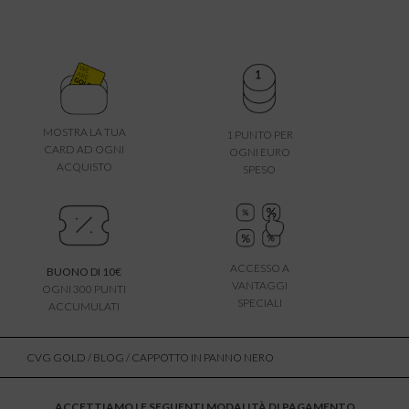
MOSTRA LA TUA
1 PUNTO PER
CARD AD OGNI
OGNI EURO
ACQUISTO
SPESO
ACCESSO A
BUONO DI 10€
VANTAGGI
OGNI 300 PUNTI
SPECIALI
ACCUMULATI
CVG GOLD
/
BLOG
/ CAPPOTTO IN PANNO NERO
ACCETTIAMO LE SEGUENTI MODALITÀ DI PAGAMENTO